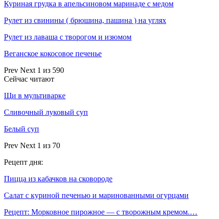
Куриная грудка в апельсиновом маринаде с медом
Рулет из свинины ( брюшина, пашина ) на углях
Рулет из лаваша с творогом и изюмом
Веганское кокосовое печенье
Prev
Next
1 из 590
Сейчас читают
Щи в мультиварке
Сливочный луковый суп
Белый суп
Prev
Next
1 из 70
Рецепт дня:
Пицца из кабачков на сковороде
Салат с куриной печенью и маринованными огурцами
Рецепт: Морковное пирожное — с творожным кремом.…