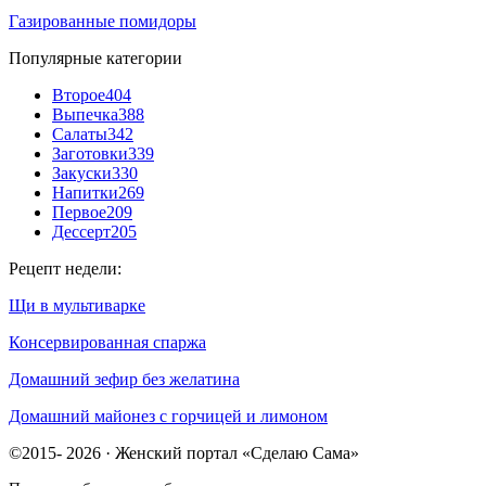
Газированные помидоры
Популярные категории
Второе
404
Выпечка
388
Салаты
342
Заготовки
339
Закуски
330
Напитки
269
Первое
209
Дессерт
205
Рецепт недели:
Щи в мультиварке
Консервированная спаржа
Домашний зефир без желатина
Домашний майонез с горчицей и лимоном
©2015- 2026 · Женский портал «Сделаю Сама»