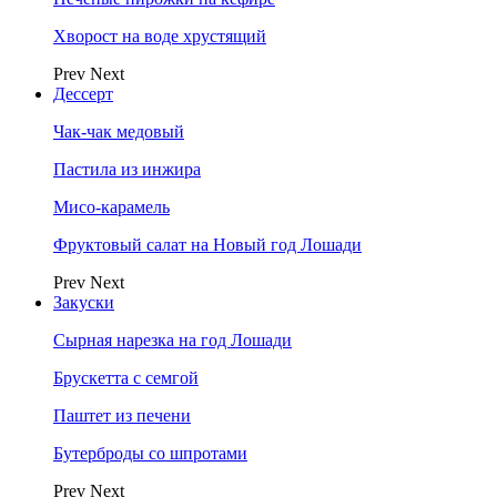
Хворост на воде хрустящий
Prev
Next
Дессерт
Чак-чак медовый
Пастила из инжира
Мисо-карамель
Фруктовый салат на Новый год Лошади
Prev
Next
Закуски
Сырная нарезка на год Лошади
Брускетта с семгой
Паштет из печени
Бутерброды со шпротами
Prev
Next