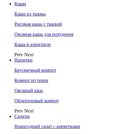
Каши
Каша из тыквы
Рисовая каша с тыквой
Овсяная каша для похудения
Каша в аэрогриле
Prev
Next
Напитки
Брусничный компот
Компот из терна
Овсяный квас
Облепиховый компот
Prev
Next
Салаты
Новогодний салат с креветками