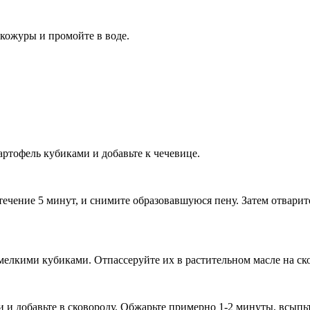
кожуры и промойте в воде.
ртофель кубиками и добавьте к чечевице.
течение 5 минут, и снимите образовавшуюся пену. Затем отварит
 мелкими кубиками. Отпассеруйте их в растительном масле на ск
 и добавьте в сковороду. Обжарьте примерно 1-2 минуты, всыпь