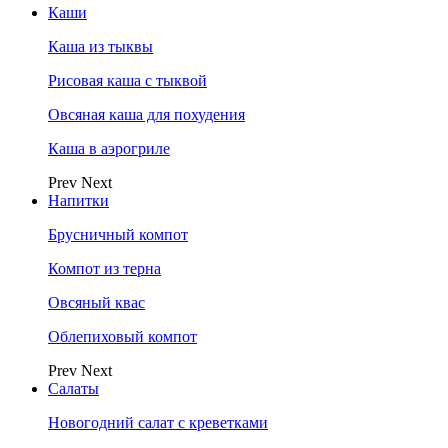
Каши
Каша из тыквы
Рисовая каша с тыквой
Овсяная каша для похудения
Каша в аэрогриле
Prev
Next
Напитки
Брусничный компот
Компот из терна
Овсяный квас
Облепиховый компот
Prev
Next
Салаты
Новогодний салат с креветками