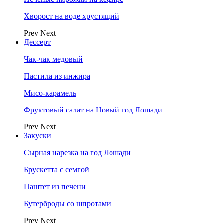
Хворост на воде хрустящий
Prev
Next
Дессерт
Чак-чак медовый
Пастила из инжира
Мисо-карамель
Фруктовый салат на Новый год Лошади
Prev
Next
Закуски
Сырная нарезка на год Лошади
Брускетта с семгой
Паштет из печени
Бутерброды со шпротами
Prev
Next