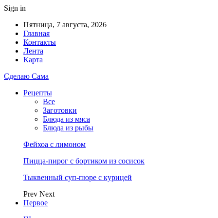
Sign in
Пятница, 7 августа, 2026
Главная
Контакты
Лента
Карта
Сделаю Сама
Рецепты
Все
Заготовки
Блюда из мяса
Блюда из рыбы
Фейхоа с лимоном
Пицца-пирог с бортиком из сосисок
Тыквенный суп-пюре с курицей
Prev
Next
Первое