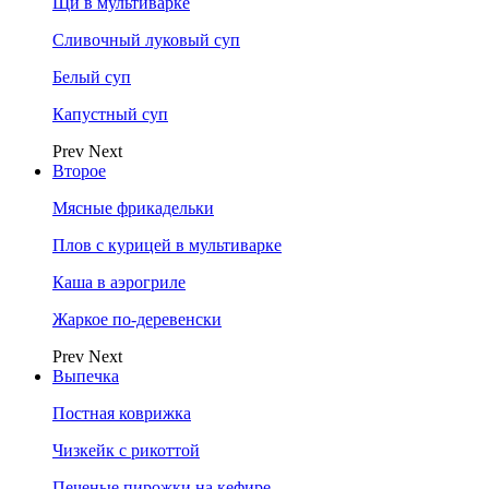
Щи в мультиварке
Сливочный луковый суп
Белый суп
Капустный суп
Prev
Next
Второе
Мясные фрикадельки
Плов с курицей в мультиварке
Каша в аэрогриле
Жаркое по-деревенски
Prev
Next
Выпечка
Постная коврижка
Чизкейк с рикоттой
Печеные пирожки на кефире