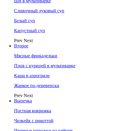
Щи в мультиварке
Сливочный луковый суп
Белый суп
Капустный суп
Prev
Next
Второе
Мясные фрикадельки
Плов с курицей в мультиварке
Каша в аэрогриле
Жаркое по-деревенски
Prev
Next
Выпечка
Постная коврижка
Чизкейк с рикоттой
Печеные пирожки на кефире