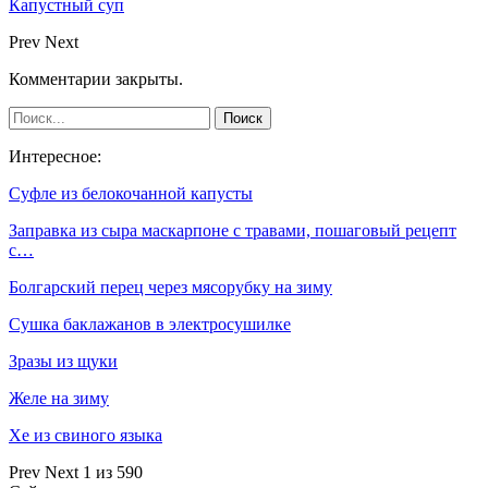
Капустный суп
Prev
Next
Комментарии закрыты.
Интересное:
Суфле из белокочанной капусты
Заправка из сыра маскарпоне с травами, пошаговый рецепт
с…
Болгарский перец через мясорубку на зиму
Сушка баклажанов в электросушилке
Зразы из щуки
Желе на зиму
Хе из свиного языка
Prev
Next
1 из 590