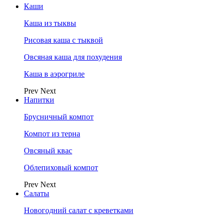
Каши
Каша из тыквы
Рисовая каша с тыквой
Овсяная каша для похудения
Каша в аэрогриле
Prev
Next
Напитки
Брусничный компот
Компот из терна
Овсяный квас
Облепиховый компот
Prev
Next
Салаты
Новогодний салат с креветками