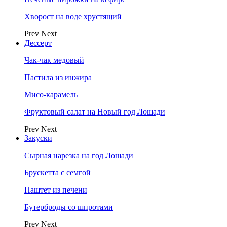
Хворост на воде хрустящий
Prev
Next
Дессерт
Чак-чак медовый
Пастила из инжира
Мисо-карамель
Фруктовый салат на Новый год Лошади
Prev
Next
Закуски
Сырная нарезка на год Лошади
Брускетта с семгой
Паштет из печени
Бутерброды со шпротами
Prev
Next