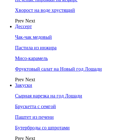
Хворост на воде хрустящий
Prev
Next
Дессерт
Чак-чак медовый
Пастила из инжира
Мисо-карамель
Фруктовый салат на Новый год Лошади
Prev
Next
Закуски
Сырная нарезка на год Лошади
Брускетта с семгой
Паштет из печени
Бутерброды со шпротами
Prev
Next