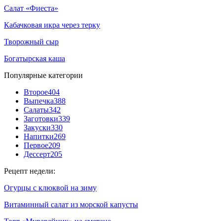
Салат «Фиеста»
Кабачковая икра через терку
Творожный сыр
Богатырская каша
Популярные категории
Второе
404
Выпечка
388
Салаты
342
Заготовки
339
Закуски
330
Напитки
269
Первое
209
Дессерт
205
Рецепт недели:
Огурцы с клюквой на зиму
Витаминный салат из морской капусты