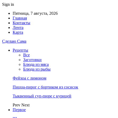
Sign in
Пятница, 7 августа, 2026
Главная
Контакты
Лента
Карта
Сделаю Сама
Рецепты
Все
Заготовки
Блюда из мяса
Блюда из рыбы
Фейхоа с лимоном
Пицца-пирог с бортиком из сосисок
Тыквенный суп-пюре с курицей
Prev
Next
Первое