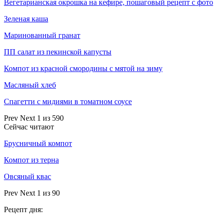
Вегетарианская окрошка на кефире, пошаговый рецепт с фото
Зеленая каша
Маринованный гранат
ПП салат из пекинской капусты
Компот из красной смородины с мятой на зиму
Масляный хлеб
Спагетти с мидиями в томатном соусе
Prev
Next
1 из 590
Сейчас читают
Брусничный компот
Компот из терна
Овсяный квас
Prev
Next
1 из 90
Рецепт дня: