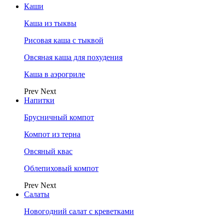
Каши
Каша из тыквы
Рисовая каша с тыквой
Овсяная каша для похудения
Каша в аэрогриле
Prev
Next
Напитки
Брусничный компот
Компот из терна
Овсяный квас
Облепиховый компот
Prev
Next
Салаты
Новогодний салат с креветками