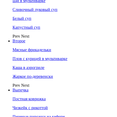
Щи в мультиварке
Сливочный луковый суп
Белый суп
Капустный суп
Prev
Next
Второе
Мясные фрикадельки
Плов с курицей в мультиварке
Каша в аэрогриле
Жаркое по-деревенски
Prev
Next
Выпечка
Постная коврижка
Чизкейк с рикоттой
Печеные пирожки на кефире