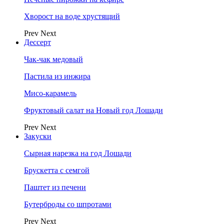
Хворост на воде хрустящий
Prev
Next
Дессерт
Чак-чак медовый
Пастила из инжира
Мисо-карамель
Фруктовый салат на Новый год Лошади
Prev
Next
Закуски
Сырная нарезка на год Лошади
Брускетта с семгой
Паштет из печени
Бутерброды со шпротами
Prev
Next