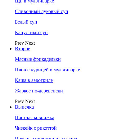
Щи в мультиварке
Сливочный луковый суп
Белый суп
Капустный суп
Prev
Next
Второе
Мясные фрикадельки
Плов с курицей в мультиварке
Каша в аэрогриле
Жаркое по-деревенски
Prev
Next
Выпечка
Постная коврижка
Чизкейк с рикоттой
Печеные пирожки на кефире