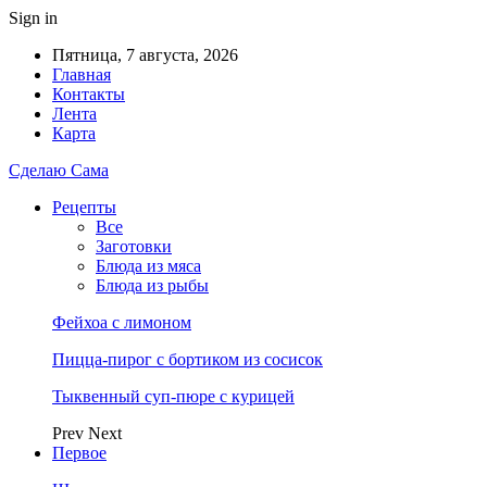
Sign in
Пятница, 7 августа, 2026
Главная
Контакты
Лента
Карта
Сделаю Сама
Рецепты
Все
Заготовки
Блюда из мяса
Блюда из рыбы
Фейхоа с лимоном
Пицца-пирог с бортиком из сосисок
Тыквенный суп-пюре с курицей
Prev
Next
Первое