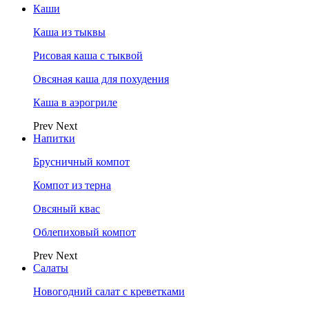
Каши
Каша из тыквы
Рисовая каша с тыквой
Овсяная каша для похудения
Каша в аэрогриле
Prev
Next
Напитки
Брусничный компот
Компот из терна
Овсяный квас
Облепиховый компот
Prev
Next
Салаты
Новогодний салат с креветками