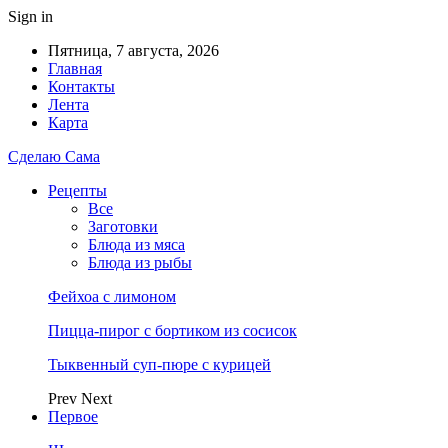
Sign in
Пятница, 7 августа, 2026
Главная
Контакты
Лента
Карта
Сделаю Сама
Рецепты
Все
Заготовки
Блюда из мяса
Блюда из рыбы
Фейхоа с лимоном
Пицца-пирог с бортиком из сосисок
Тыквенный суп-пюре с курицей
Prev
Next
Первое