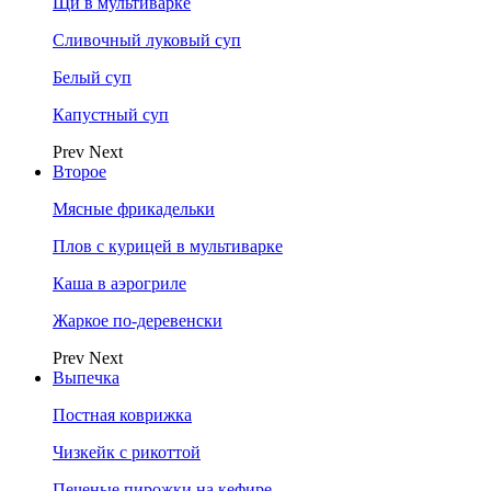
Щи в мультиварке
Сливочный луковый суп
Белый суп
Капустный суп
Prev
Next
Второе
Мясные фрикадельки
Плов с курицей в мультиварке
Каша в аэрогриле
Жаркое по-деревенски
Prev
Next
Выпечка
Постная коврижка
Чизкейк с рикоттой
Печеные пирожки на кефире