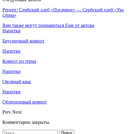
Рецепт: Сербский хлеб «Погачице» — Сербский хлеб «Ухо
слона»
Вам также могут понравиться
Еще от автора
Напитки
Брусничный компот
Напитки
Компот из терна
Напитки
Овсяный квас
Напитки
Облепиховый компот
Prev
Next
Комментарии закрыты.