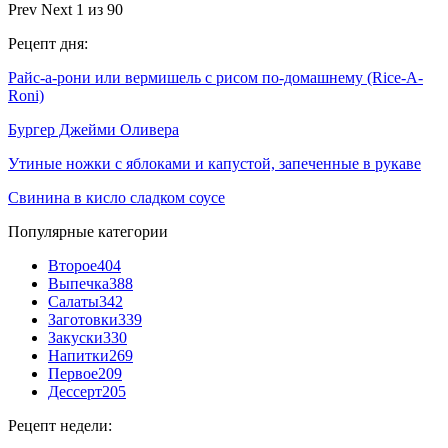
Prev
Next
1 из 90
Рецепт дня:
Райс-а-рони или вермишель с рисом по-домашнему (Rice-A-
Roni)
Бургер Джейми Оливера
Утиные ножки с яблоками и капустой, запеченные в рукаве
Свинина в кисло сладком соусе
Популярные категории
Второе
404
Выпечка
388
Салаты
342
Заготовки
339
Закуски
330
Напитки
269
Первое
209
Дессерт
205
Рецепт недели: