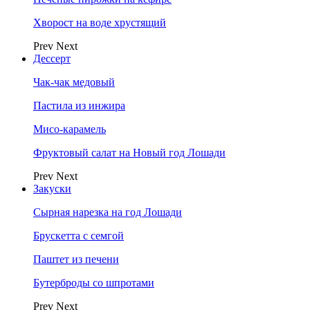
Хворост на воде хрустящий
Prev
Next
Дессерт
Чак-чак медовый
Пастила из инжира
Мисо-карамель
Фруктовый салат на Новый год Лошади
Prev
Next
Закуски
Сырная нарезка на год Лошади
Брускетта с семгой
Паштет из печени
Бутерброды со шпротами
Prev
Next