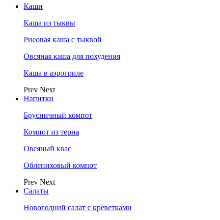
Каши
Каша из тыквы
Рисовая каша с тыквой
Овсяная каша для похудения
Каша в аэрогриле
Prev
Next
Напитки
Брусничный компот
Компот из терна
Овсяный квас
Облепиховый компот
Prev
Next
Салаты
Новогодний салат с креветками