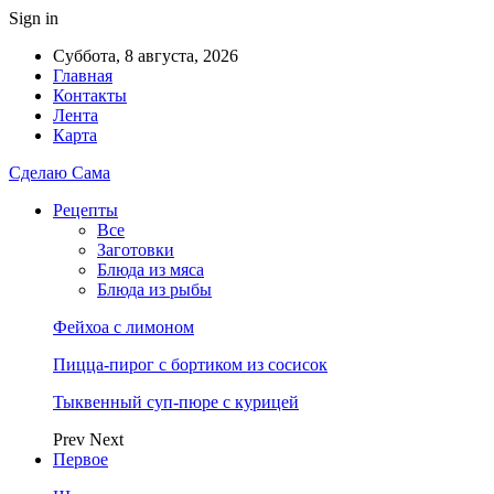
Sign in
Суббота, 8 августа, 2026
Главная
Контакты
Лента
Карта
Сделаю Сама
Рецепты
Все
Заготовки
Блюда из мяса
Блюда из рыбы
Фейхоа с лимоном
Пицца-пирог с бортиком из сосисок
Тыквенный суп-пюре с курицей
Prev
Next
Первое