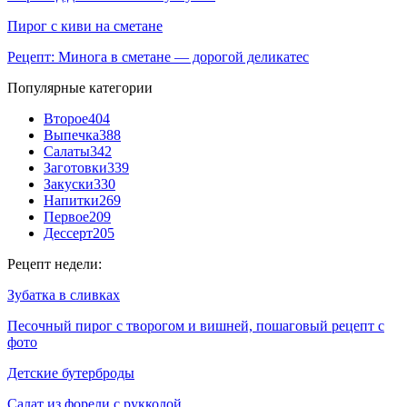
Пирог с киви на сметане
Рецепт: Минога в сметане — дорогой деликатес
Популярные категории
Второе
404
Выпечка
388
Салаты
342
Заготовки
339
Закуски
330
Напитки
269
Первое
209
Дессерт
205
Рецепт недели:
Зубатка в сливках
Песочный пирог с творогом и вишней, пошаговый рецепт с
фото
Детские бутерброды
Салат из форели с рукколой