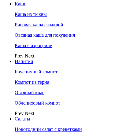
Каши
Каша из тыквы
Рисовая каша с тыквой
Овсяная каша для похудения
Каша в аэрогриле
Prev
Next
Напитки
Брусничный компот
Компот из терна
Овсяный квас
Облепиховый компот
Prev
Next
Салаты
Новогодний салат с креветками