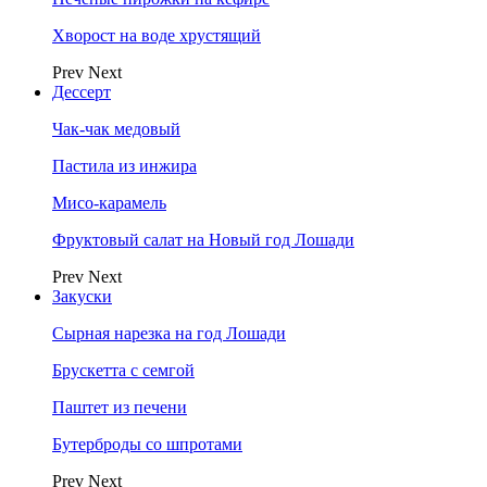
Хворост на воде хрустящий
Prev
Next
Дессерт
Чак-чак медовый
Пастила из инжира
Мисо-карамель
Фруктовый салат на Новый год Лошади
Prev
Next
Закуски
Сырная нарезка на год Лошади
Брускетта с семгой
Паштет из печени
Бутерброды со шпротами
Prev
Next