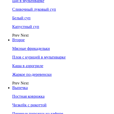
Щи в мультиварке
Сливочный луковый суп
Белый суп
Капустный суп
Prev
Next
Второе
Мясные фрикадельки
Плов с курицей в мультиварке
Каша в аэрогриле
Жаркое по-деревенски
Prev
Next
Выпечка
Постная коврижка
Чизкейк с рикоттой
Печеные пирожки на кефире