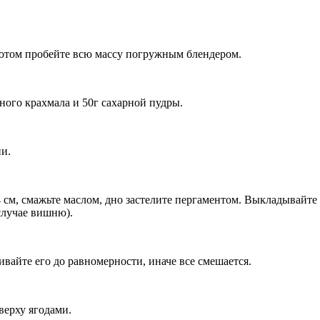
 потом пробейте всю массу погружным блендером.
зного крахмала и 50г сахарной пудры.
и.
м, смажьте маслом, дно застелите пергаментом. Выкладывайте сл
случае вишню).
вайте его до равномерности, иначе все смешается.
верху ягодами.