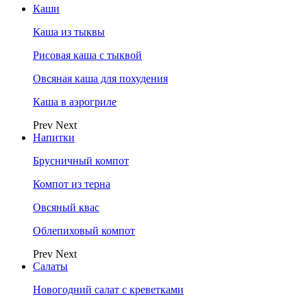
Каши
Каша из тыквы
Рисовая каша с тыквой
Овсяная каша для похудения
Каша в аэрогриле
Prev
Next
Напитки
Брусничный компот
Компот из терна
Овсяный квас
Облепиховый компот
Prev
Next
Салаты
Новогодний салат с креветками