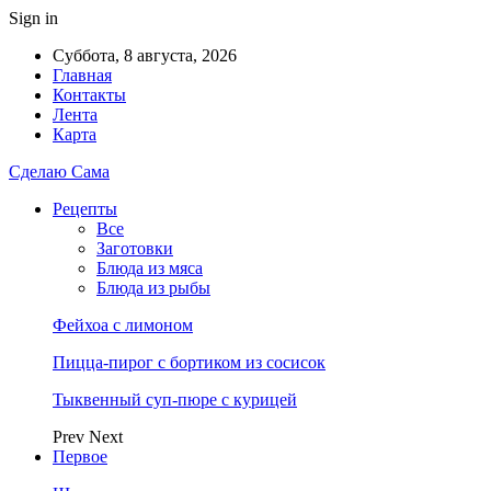
Sign in
Суббота, 8 августа, 2026
Главная
Контакты
Лента
Карта
Сделаю Сама
Рецепты
Все
Заготовки
Блюда из мяса
Блюда из рыбы
Фейхоа с лимоном
Пицца-пирог с бортиком из сосисок
Тыквенный суп-пюре с курицей
Prev
Next
Первое