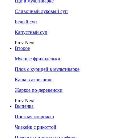
Щи в мультиварке
Сливочный луковый суп
Белый суп
Капустный суп
Prev
Next
Второе
Мясные фрикадельки
Плов с курицей в мультиварке
Каша в аэрогриле
Жаркое по-деревенски
Prev
Next
Выпечка
Постная коврижка
Чизкейк с рикоттой
Печеные пирожки на кефире