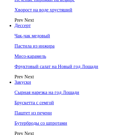
Хворост на воде хрустящий
Prev
Next
Дессерт
Чак-чак медовый
Пастила из инжира
Мисо-карамель
Фруктовый салат на Новый год Лошади
Prev
Next
Закуски
Сырная нарезка на год Лошади
Брускетта с семгой
Паштет из печени
Бутерброды со шпротами
Prev
Next