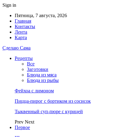
Sign in
Пятница, 7 августа, 2026
Главная
Контакты
Лента
Карта
Сделаю Сама
Рецепты
Все
Заготовки
Блюда из мяса
Блюда из рыбы
Фейхоа с лимоном
Пицца-пирог с бортиком из сосисок
Тыквенный суп-пюре с курицей
Prev
Next
Первое