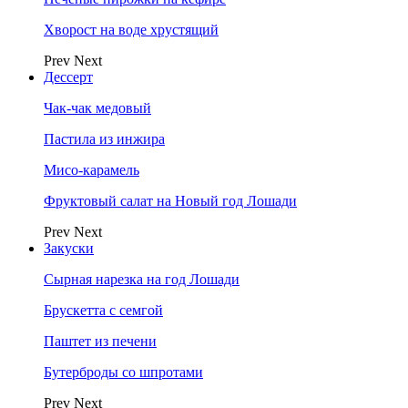
Хворост на воде хрустящий
Prev
Next
Дессерт
Чак-чак медовый
Пастила из инжира
Мисо-карамель
Фруктовый салат на Новый год Лошади
Prev
Next
Закуски
Сырная нарезка на год Лошади
Брускетта с семгой
Паштет из печени
Бутерброды со шпротами
Prev
Next