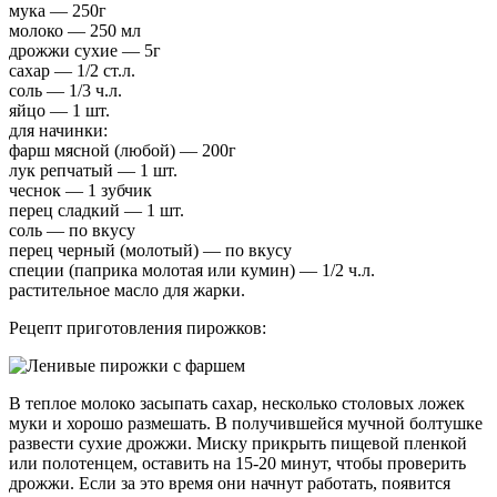
мука — 250г
молоко — 250 мл
дрожжи сухие — 5г
сахар — 1/2 ст.л.
соль — 1/3 ч.л.
яйцо — 1 шт.
для начинки:
фарш мясной (любой) — 200г
лук репчатый — 1 шт.
чеснок — 1 зубчик
перец сладкий — 1 шт.
соль — по вкусу
перец черный (молотый) — по вкусу
специи (паприка молотая или кумин) — 1/2 ч.л.
растительное масло для жарки.
Рецепт приготовления пирожков:
В теплое молоко засыпать сахар, несколько столовых ложек
муки и хорошо размешать. В получившейся мучной болтушке
развести сухие дрожжи. Миску прикрыть пищевой пленкой
или полотенцем, оставить на 15-20 минут, чтобы проверить
дрожжи. Если за это время они начнут работать, появится