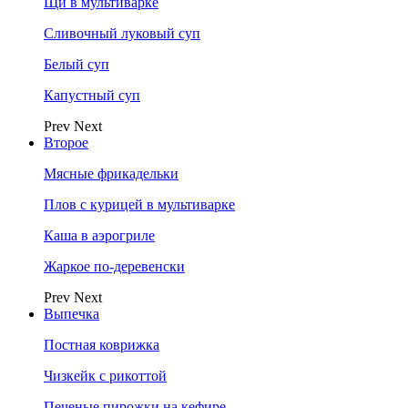
Щи в мультиварке
Сливочный луковый суп
Белый суп
Капустный суп
Prev
Next
Второе
Мясные фрикадельки
Плов с курицей в мультиварке
Каша в аэрогриле
Жаркое по-деревенски
Prev
Next
Выпечка
Постная коврижка
Чизкейк с рикоттой
Печеные пирожки на кефире