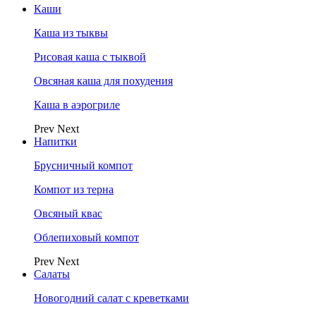
Каши
Каша из тыквы
Рисовая каша с тыквой
Овсяная каша для похудения
Каша в аэрогриле
Prev
Next
Напитки
Брусничный компот
Компот из терна
Овсяный квас
Облепиховый компот
Prev
Next
Салаты
Новогодний салат с креветками