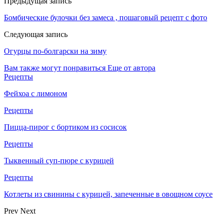
Предыдущая запись
Бомбические булочки без замеса , пошаговый рецепт с фото
Следующая запись
Огурцы по-болгарски на зиму
Вам также могут понравиться
Еще от автора
Рецепты
Фейхоа с лимоном
Рецепты
Пицца-пирог с бортиком из сосисок
Рецепты
Тыквенный суп-пюре с курицей
Рецепты
Котлеты из свинины с курицей, запеченные в овощном соусе
Prev
Next