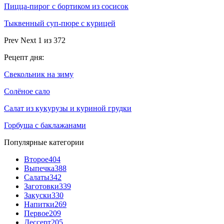
Пицца-пирог с бортиком из сосисок
Тыквенный суп-пюре с курицей
Prev
Next
1 из 372
Рецепт дня:
Свекольник на зиму
Солёное сало
Салат из кукурузы и куриной грудки
Горбуша с баклажанами
Популярные категории
Второе
404
Выпечка
388
Салаты
342
Заготовки
339
Закуски
330
Напитки
269
Первое
209
Дессерт
205