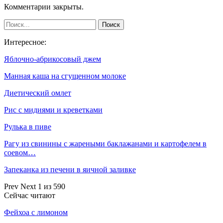
Комментарии закрыты.
Интересное:
Яблочно-абрикосовый джем
Манная каша на сгущенном молоке
Диетический омлет
Рис с мидиями и креветками
Рулька в пиве
Рагу из свинины с жареными баклажанами и картофелем в
соевом…
Запеканка из печени в яичной заливке
Prev
Next
1 из 590
Сейчас читают
Фейхоа с лимоном