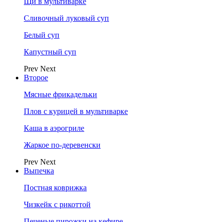
Щи в мультиварке
Сливочный луковый суп
Белый суп
Капустный суп
Prev
Next
Второе
Мясные фрикадельки
Плов с курицей в мультиварке
Каша в аэрогриле
Жаркое по-деревенски
Prev
Next
Выпечка
Постная коврижка
Чизкейк с рикоттой
Печеные пирожки на кефире