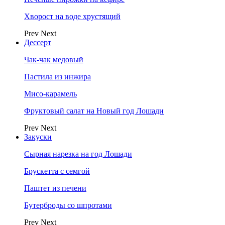
Хворост на воде хрустящий
Prev
Next
Дессерт
Чак-чак медовый
Пастила из инжира
Мисо-карамель
Фруктовый салат на Новый год Лошади
Prev
Next
Закуски
Сырная нарезка на год Лошади
Брускетта с семгой
Паштет из печени
Бутерброды со шпротами
Prev
Next