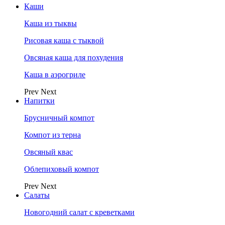
Каши
Каша из тыквы
Рисовая каша с тыквой
Овсяная каша для похудения
Каша в аэрогриле
Prev
Next
Напитки
Брусничный компот
Компот из терна
Овсяный квас
Облепиховый компот
Prev
Next
Салаты
Новогодний салат с креветками