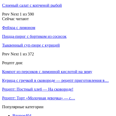
Слоеный салат с копченой рыбой
Prev
Next
1 из 590
Сейчас читают
Фейхоа с лимоном
Пицца-пирог с бортиком из сосисок
Тыквенный суп-пюре с курицей
Prev
Next
1 из 372
Рецепт дня:
Компот из персиков с лимонной кислотой на зиму
Курица с гречкой в сковороде — рецепт приготовления в…
Рецепт: Постный хлеб — На сковороде!
Рецепт: Торт «Молочная девочка» — с…
Популярные категории
Второе
404