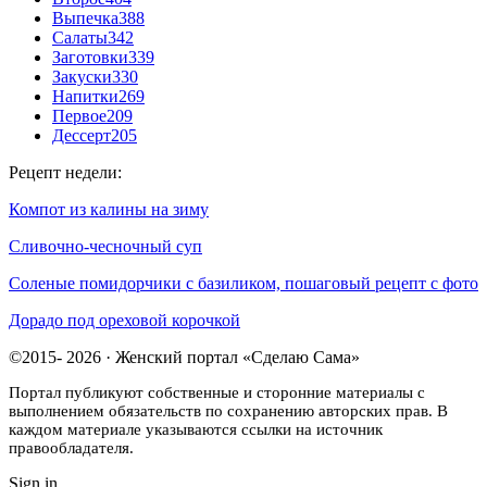
Выпечка
388
Салаты
342
Заготовки
339
Закуски
330
Напитки
269
Первое
209
Дессерт
205
Рецепт недели:
Компот из калины на зиму
Сливочно-чесночный суп
Соленые помидорчики с базиликом, пошаговый рецепт с фото
Дорадо под ореховой корочкой
©2015- 2026 · Женский портал «Сделаю Сама»
Портал публикуют собственные и сторонние материалы с
выполнением обязательств по сохранению авторских прав. В
каждом материале указываются ссылки на источник
правообладателя.
Sign in