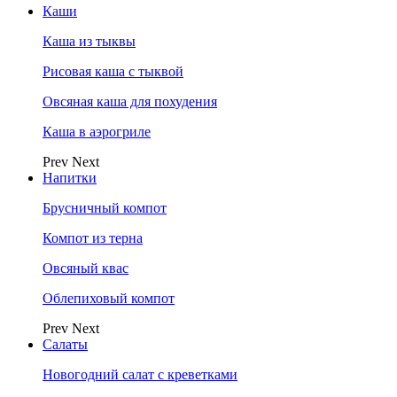
Каши
Каша из тыквы
Рисовая каша с тыквой
Овсяная каша для похудения
Каша в аэрогриле
Prev
Next
Напитки
Брусничный компот
Компот из терна
Овсяный квас
Облепиховый компот
Prev
Next
Салаты
Новогодний салат с креветками