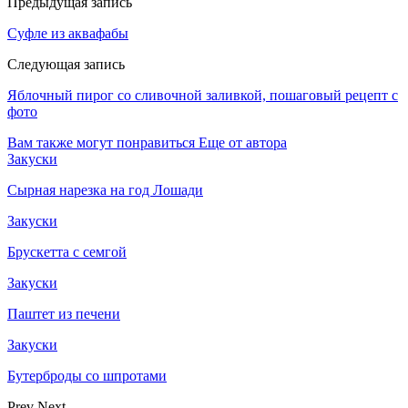
Предыдущая запись
Суфле из аквафабы
Следующая запись
Яблочный пирог со сливочной заливкой, пошаговый рецепт с
фото
Вам также могут понравиться
Еще от автора
Закуски
Сырная нарезка на год Лошади
Закуски
Брускетта с семгой
Закуски
Паштет из печени
Закуски
Бутерброды со шпротами
Prev
Next