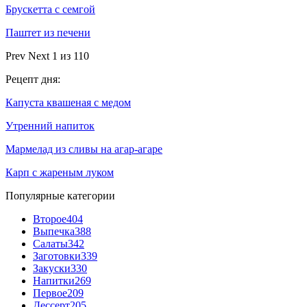
Брускетта с семгой
Паштет из печени
Prev
Next
1 из 110
Рецепт дня:
Капуста квашеная с медом
Утренний напиток
Мармелад из сливы на агар-агаре
Карп с жареным луком
Популярные категории
Второе
404
Выпечка
388
Салаты
342
Заготовки
339
Закуски
330
Напитки
269
Первое
209
Дессерт
205