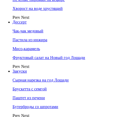
Хворост на воде хрустящий
Prev
Next
Дессерт
Чак-чак медовый
Пастила из инжира
Мисо-карамель
Фруктовый салат на Новый год Лошади
Prev
Next
Закуски
Сырная нарезка на год Лошади
Брускетта с семгой
Паштет из печени
Бутерброды со шпротами
Prev
Next