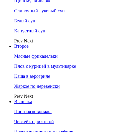
Щи в мультиварке
Сливочный луковый суп
Белый суп
Капустный суп
Prev
Next
Второе
Мясные фрикадельки
Плов с курицей в мультиварке
Каша в аэрогриле
Жаркое по-деревенски
Prev
Next
Выпечка
Постная коврижка
Чизкейк с рикоттой
Печеные пирожки на кефире