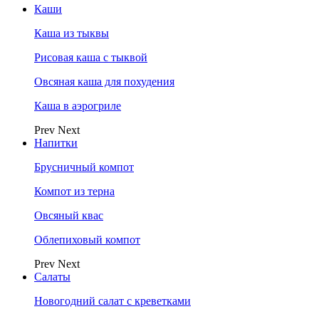
Каши
Каша из тыквы
Рисовая каша с тыквой
Овсяная каша для похудения
Каша в аэрогриле
Prev
Next
Напитки
Брусничный компот
Компот из терна
Овсяный квас
Облепиховый компот
Prev
Next
Салаты
Новогодний салат с креветками