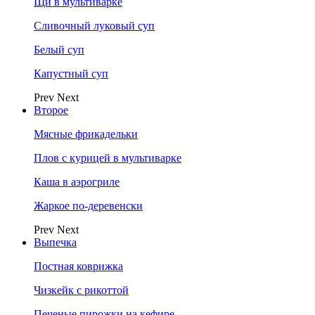
Щи в мультиварке
Сливочный луковый суп
Белый суп
Капустный суп
Prev
Next
Второе
Мясные фрикадельки
Плов с курицей в мультиварке
Каша в аэрогриле
Жаркое по-деревенски
Prev
Next
Выпечка
Постная коврижка
Чизкейк с рикоттой
Печеные пирожки на кефире