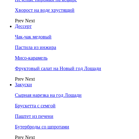
Хворост на воде хрустящий
Prev
Next
Дессерт
Чак-чак медовый
Пастила из инжира
Мисо-карамель
Фруктовый салат на Новый год Лошади
Prev
Next
Закуски
Сырная нарезка на год Лошади
Брускетта с семгой
Паштет из печени
Бутерброды со шпротами
Prev
Next