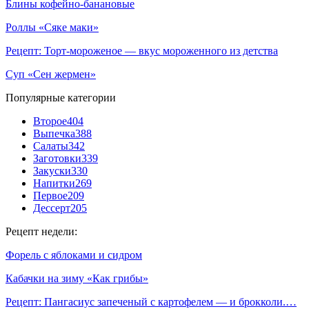
Блины кофейно-банановые
Роллы «Сяке маки»
Рецепт: Торт-мороженое — вкус мороженного из детства
Суп «Сен жермен»
Популярные категории
Второе
404
Выпечка
388
Салаты
342
Заготовки
339
Закуски
330
Напитки
269
Первое
209
Дессерт
205
Рецепт недели:
Форель с яблоками и сидром
Кабачки на зиму «Как грибы»
Рецепт: Пангасиус запеченый с картофелем — и брокколи.…