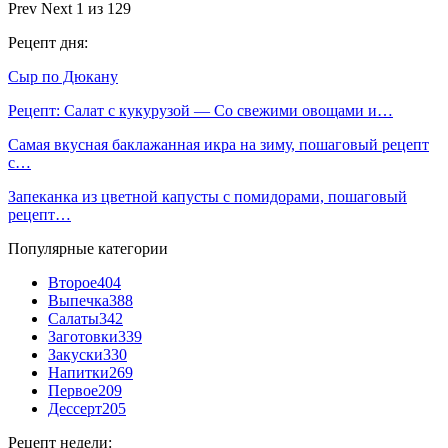
Prev
Next
1 из 129
Рецепт дня:
Сыр по Дюкану
Рецепт: Салат с кукурузой — Со свежими овощами и…
Самая вкусная баклажанная икра на зиму, пошаговый рецепт
с…
Запеканка из цветной капусты с помидорами, пошаговый
рецепт…
Популярные категории
Второе
404
Выпечка
388
Салаты
342
Заготовки
339
Закуски
330
Напитки
269
Первое
209
Дессерт
205
Рецепт недели: