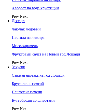
Хворост на воде хрустящий
Prev
Next
Дессерт
Чак-чак медовый
Пастила из инжира
Мисо-карамель
Фруктовый салат на Новый год Лошади
Prev
Next
Закуски
Сырная нарезка на год Лошади
Брускетта с семгой
Паштет из печени
Бутерброды со шпротами
Prev
Next