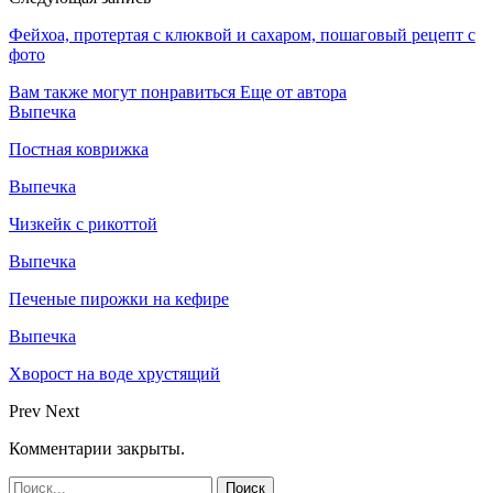
Фейхоа, протертая с клюквой и сахаром, пошаговый рецепт с
фото
Вам также могут понравиться
Еще от автора
Выпечка
Постная коврижка
Выпечка
Чизкейк с рикоттой
Выпечка
Печеные пирожки на кефире
Выпечка
Хворост на воде хрустящий
Prev
Next
Комментарии закрыты.