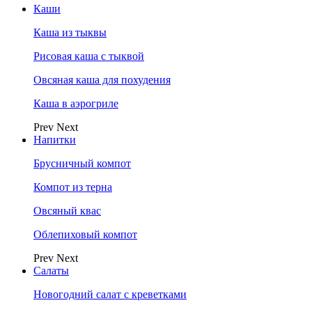
Каши
Каша из тыквы
Рисовая каша с тыквой
Овсяная каша для похудения
Каша в аэрогриле
Prev
Next
Напитки
Брусничный компот
Компот из терна
Овсяный квас
Облепиховый компот
Prev
Next
Салаты
Новогодний салат с креветками