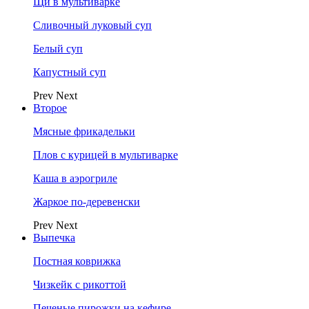
Щи в мультиварке
Сливочный луковый суп
Белый суп
Капустный суп
Prev
Next
Второе
Мясные фрикадельки
Плов с курицей в мультиварке
Каша в аэрогриле
Жаркое по-деревенски
Prev
Next
Выпечка
Постная коврижка
Чизкейк с рикоттой
Печеные пирожки на кефире