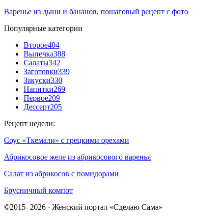
Варенье из дыни и бананов, пошаговый рецепт с фото
Популярные категории
Второе
404
Выпечка
388
Салаты
342
Заготовки
339
Закуски
330
Напитки
269
Первое
209
Дессерт
205
Рецепт недели:
Соус «Ткемали» с грецкими орехами
Абрикосовое желе из абрикосового варенья
Салат из абрикосов с помидорами
Брусничный компот
©2015- 2026 · Женский портал «Сделаю Сама»