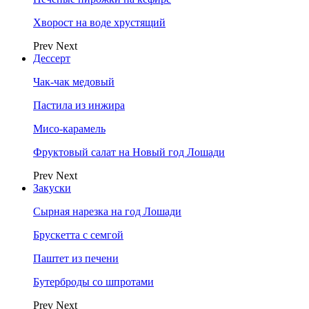
Хворост на воде хрустящий
Prev
Next
Дессерт
Чак-чак медовый
Пастила из инжира
Мисо-карамель
Фруктовый салат на Новый год Лошади
Prev
Next
Закуски
Сырная нарезка на год Лошади
Брускетта с семгой
Паштет из печени
Бутерброды со шпротами
Prev
Next