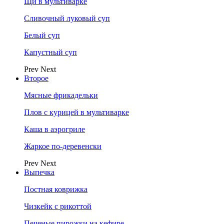
Щи в мультиварке
Сливочный луковый суп
Белый суп
Капустный суп
Prev
Next
Второе
Мясные фрикадельки
Плов с курицей в мультиварке
Каша в аэрогриле
Жаркое по-деревенски
Prev
Next
Выпечка
Постная коврижка
Чизкейк с рикоттой
Печеные пирожки на кефире