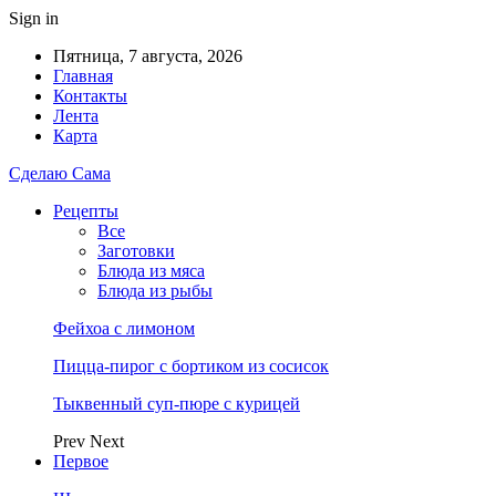
Sign in
Пятница, 7 августа, 2026
Главная
Контакты
Лента
Карта
Сделаю Сама
Рецепты
Все
Заготовки
Блюда из мяса
Блюда из рыбы
Фейхоа с лимоном
Пицца-пирог с бортиком из сосисок
Тыквенный суп-пюре с курицей
Prev
Next
Первое