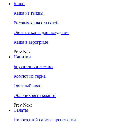
Каши
Каша из тыквы
Рисовая каша с тыквой
Овсяная каша для похудения
Каша в аэрогриле
Prev
Next
Напитки
Брусничный компот
Компот из терна
Овсяный квас
Облепиховый компот
Prev
Next
Салаты
Новогодний салат с креветками