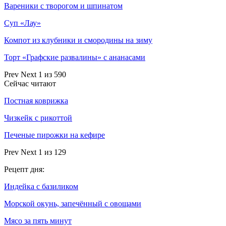
Вареники с творогом и шпинатом
Суп «Лау»
Компот из клубники и смородины на зиму
Торт «Графские развалины» с ананасами
Prev
Next
1 из 590
Сейчас читают
Постная коврижка
Чизкейк с рикоттой
Печеные пирожки на кефире
Prev
Next
1 из 129
Рецепт дня:
Индейка с базиликом
Морской окунь, запечённый с овощами
Мясо за пять минут