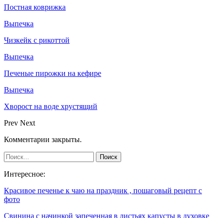
Постная коврижка
Выпечка
Чизкейк с рикоттой
Выпечка
Печеные пирожки на кефире
Выпечка
Хворост на воде хрустящий
Prev
Next
Комментарии закрыты.
Интересное:
Красивое печенье к чаю на праздник , пошаговый рецепт с
фото
Свинина с начинкой запеченная в листьях капусты в духовке