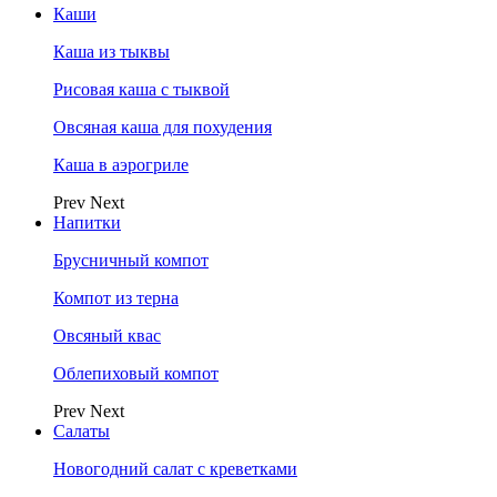
Каши
Каша из тыквы
Рисовая каша с тыквой
Овсяная каша для похудения
Каша в аэрогриле
Prev
Next
Напитки
Брусничный компот
Компот из терна
Овсяный квас
Облепиховый компот
Prev
Next
Салаты
Новогодний салат с креветками