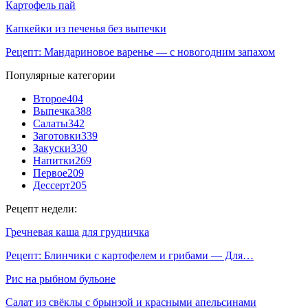
Картофель пай
Капкейки из печенья без выпечки
Рецепт: Мандариновое варенье — с новогодним запахом
Популярные категории
Второе
404
Выпечка
388
Салаты
342
Заготовки
339
Закуски
330
Напитки
269
Первое
209
Дессерт
205
Рецепт недели:
Гречневая каша для грудничка
Рецепт: Блинчики с картофелем и грибами — Для…
Рис на рыбном бульоне
Салат из свёклы с брынзой и красными апельсинами