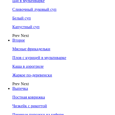
Щи в мультиварке
Сливочный луковый суп
Белый суп
Капустный суп
Prev
Next
Второе
Мясные фрикадельки
Плов с курицей в мультиварке
Каша в аэрогриле
Жаркое по-деревенски
Prev
Next
Выпечка
Постная коврижка
Чизкейк с рикоттой
Печеные пирожки на кефире