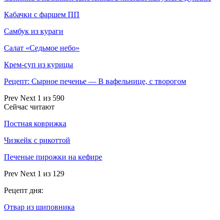
Кабачки с фаршем ПП
Самбук из кураги
Салат «Седьмое небо»
Крем-суп из курицы
Рецепт: Сырное печенье — В вафельнице, с творогом
Prev
Next
1 из 590
Сейчас читают
Постная коврижка
Чизкейк с рикоттой
Печеные пирожки на кефире
Prev
Next
1 из 129
Рецепт дня:
Отвар из шиповника