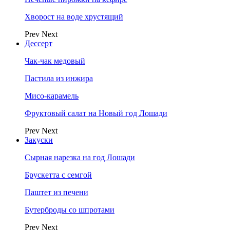
Хворост на воде хрустящий
Prev
Next
Дессерт
Чак-чак медовый
Пастила из инжира
Мисо-карамель
Фруктовый салат на Новый год Лошади
Prev
Next
Закуски
Сырная нарезка на год Лошади
Брускетта с семгой
Паштет из печени
Бутерброды со шпротами
Prev
Next