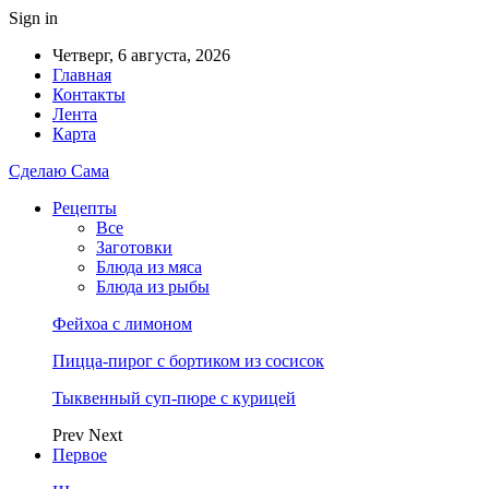
Sign in
Четверг, 6 августа, 2026
Главная
Контакты
Лента
Карта
Сделаю Сама
Рецепты
Все
Заготовки
Блюда из мяса
Блюда из рыбы
Фейхоа с лимоном
Пицца-пирог с бортиком из сосисок
Тыквенный суп-пюре с курицей
Prev
Next
Первое