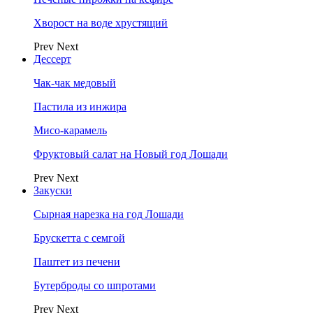
Хворост на воде хрустящий
Prev
Next
Дессерт
Чак-чак медовый
Пастила из инжира
Мисо-карамель
Фруктовый салат на Новый год Лошади
Prev
Next
Закуски
Сырная нарезка на год Лошади
Брускетта с семгой
Паштет из печени
Бутерброды со шпротами
Prev
Next