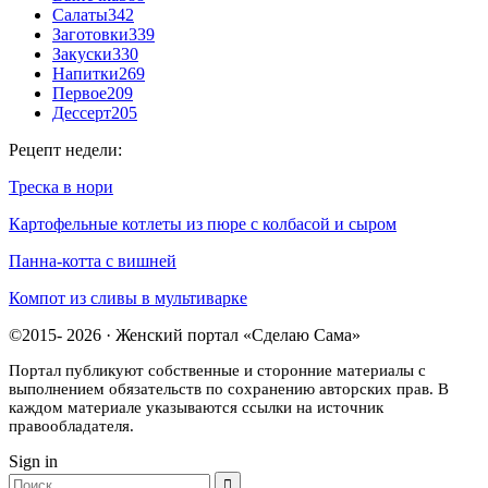
Салаты
342
Заготовки
339
Закуски
330
Напитки
269
Первое
209
Дессерт
205
Рецепт недели:
Треска в нори
Картофельные котлеты из пюре с колбасой и сыром
Панна-котта с вишней
Компот из сливы в мультиварке
©2015- 2026 · Женский портал «Сделаю Сама»
Портал публикуют собственные и сторонние материалы с
выполнением обязательств по сохранению авторских прав. В
каждом материале указываются ссылки на источник
правообладателя.
Sign in