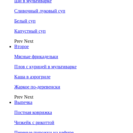
Щи в мультиварке
Сливочный луковый суп
Белый суп
Капустный суп
Prev
Next
Второе
Мясные фрикадельки
Плов с курицей в мультиварке
Каша в аэрогриле
Жаркое по-деревенски
Prev
Next
Выпечка
Постная коврижка
Чизкейк с рикоттой
Печеные пирожки на кефире