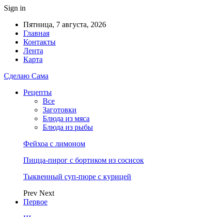
Sign in
Пятница, 7 августа, 2026
Главная
Контакты
Лента
Карта
Сделаю Сама
Рецепты
Все
Заготовки
Блюда из мяса
Блюда из рыбы
Фейхоа с лимоном
Пицца-пирог с бортиком из сосисок
Тыквенный суп-пюре с курицей
Prev
Next
Первое