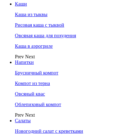
Каши
Каша из тыквы
Рисовая каша с тыквой
Овсяная каша для похудения
Каша в аэрогриле
Prev
Next
Напитки
Брусничный компот
Компот из терна
Овсяный квас
Облепиховый компот
Prev
Next
Салаты
Новогодний салат с креветками