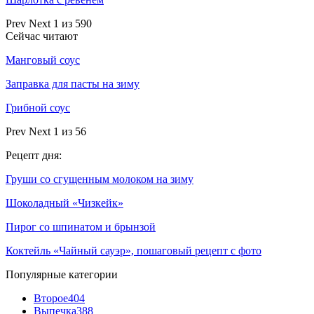
Prev
Next
1 из 590
Сейчас читают
Манговый соус
Заправка для пасты на зиму
Грибной соус
Prev
Next
1 из 56
Рецепт дня:
Груши со сгущенным молоком на зиму
Шоколадный «Чизкейк»
Пирог со шпинатом и брынзой
Коктейль «Чайный сауэр», пошаговый рецепт с фото
Популярные категории
Второе
404
Выпечка
388