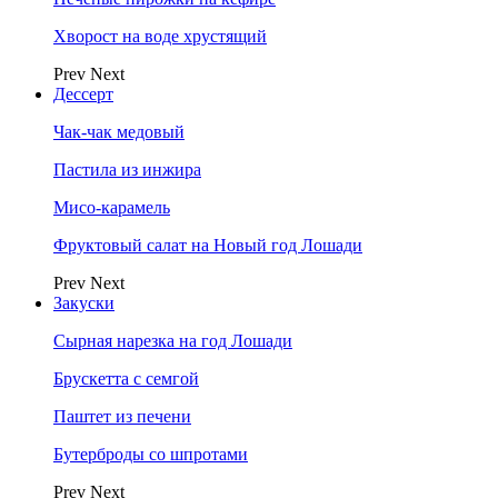
Хворост на воде хрустящий
Prev
Next
Дессерт
Чак-чак медовый
Пастила из инжира
Мисо-карамель
Фруктовый салат на Новый год Лошади
Prev
Next
Закуски
Сырная нарезка на год Лошади
Брускетта с семгой
Паштет из печени
Бутерброды со шпротами
Prev
Next