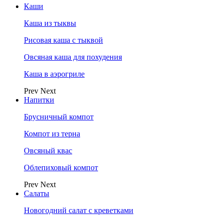
Каши
Каша из тыквы
Рисовая каша с тыквой
Овсяная каша для похудения
Каша в аэрогриле
Prev
Next
Напитки
Брусничный компот
Компот из терна
Овсяный квас
Облепиховый компот
Prev
Next
Салаты
Новогодний салат с креветками