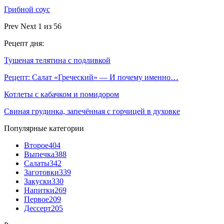
Грибной соус
Prev
Next
1 из 56
Рецепт дня:
Тушеная телятина с подливкой
Рецепт: Салат «Греческий» — И почему именно…
Котлеты с кабачком и помидором
Свиная грудинка, запечённая с горчицей в духовке
Популярные категории
Второе
404
Выпечка
388
Салаты
342
Заготовки
339
Закуски
330
Напитки
269
Первое
209
Дессерт
205