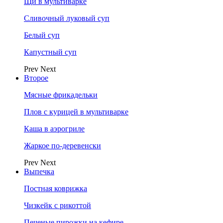
Щи в мультиварке
Сливочный луковый суп
Белый суп
Капустный суп
Prev
Next
Второе
Мясные фрикадельки
Плов с курицей в мультиварке
Каша в аэрогриле
Жаркое по-деревенски
Prev
Next
Выпечка
Постная коврижка
Чизкейк с рикоттой
Печеные пирожки на кефире