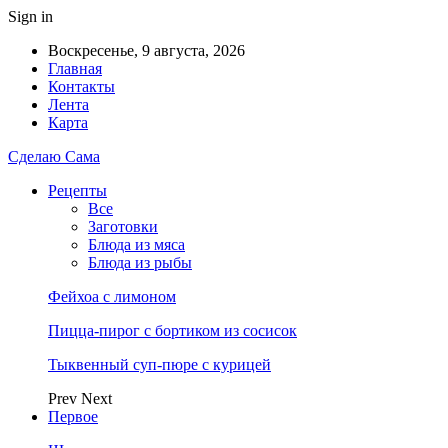
Sign in
Воскресенье, 9 августа, 2026
Главная
Контакты
Лента
Карта
Сделаю Сама
Рецепты
Все
Заготовки
Блюда из мяса
Блюда из рыбы
Фейхоа с лимоном
Пицца-пирог с бортиком из сосисок
Тыквенный суп-пюре с курицей
Prev
Next
Первое