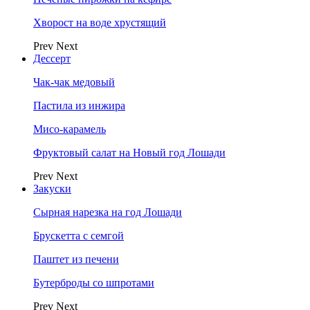
Хворост на воде хрустящий
Prev
Next
Дессерт
Чак-чак медовый
Пастила из инжира
Мисо-карамель
Фруктовый салат на Новый год Лошади
Prev
Next
Закуски
Сырная нарезка на год Лошади
Брускетта с семгой
Паштет из печени
Бутерброды со шпротами
Prev
Next