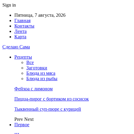
Sign in
Пятница, 7 августа, 2026
Главная
Контакты
Лента
Карта
Сделаю Сама
Рецепты
Все
Заготовки
Блюда из мяса
Блюда из рыбы
Фейхоа с лимоном
Пицца-пирог с бортиком из сосисок
Тыквенный суп-пюре с курицей
Prev
Next
Первое