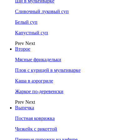
Щи в мультиварке
Сливочный луковый суп
Белый суп
Капустный суп
Prev
Next
Второе
Мясные фрикадельки
Плов с курицей в мультиварке
Каша в аэрогриле
Жаркое по-деревенски
Prev
Next
Выпечка
Постная коврижка
Чизкейк с рикоттой
Печеные пирожки на кефире