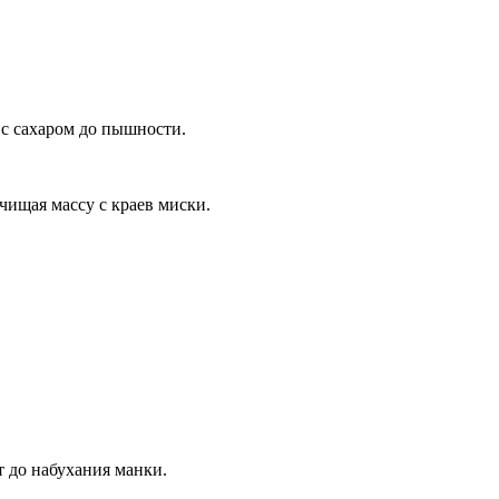
 с сахаром до пышности.
чищая массу с краев миски.
т до набухания манки.