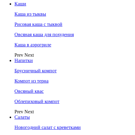
Каши
Каша из тыквы
Рисовая каша с тыквой
Овсяная каша для похудения
Каша в аэрогриле
Prev
Next
Напитки
Брусничный компот
Компот из терна
Овсяный квас
Облепиховый компот
Prev
Next
Салаты
Новогодний салат с креветками