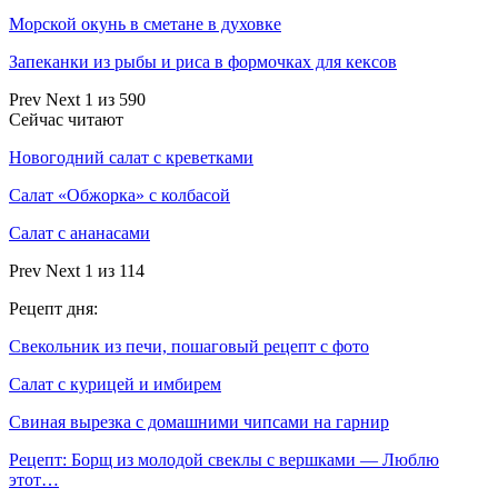
Морской окунь в сметане в духовке
Запеканки из рыбы и риса в формочках для кексов
Prev
Next
1 из 590
Сейчас читают
Новогодний салат с креветками
Салат «Обжорка» с колбасой
Салат с ананасами
Prev
Next
1 из 114
Рецепт дня:
Свекольник из печи, пошаговый рецепт с фото
Салат с курицей и имбирем
Свиная вырезка с домашними чипсами на гарнир
Рецепт: Борщ из молодой свеклы с вершками — Люблю
этот…