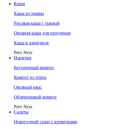
Каши
Каша из тыквы
Рисовая каша с тыквой
Овсяная каша для похудения
Каша в аэрогриле
Prev
Next
Напитки
Брусничный компот
Компот из терна
Овсяный квас
Облепиховый компот
Prev
Next
Салаты
Новогодний салат с креветками