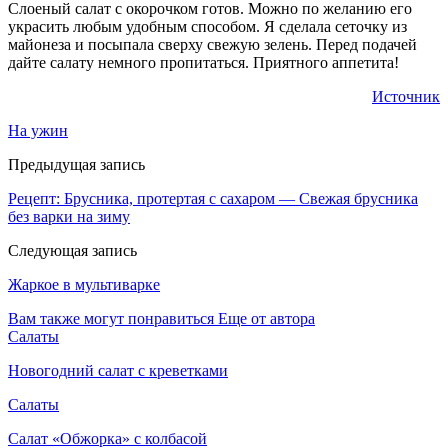
Слоеный салат с окорочком готов. Можно по желанию его
украсить любым удобным способом. Я сделала сеточку из
майонеза и посыпала сверху свежую зелень. Перед подачей
дайте салату немного пропитаться. Приятного аппетита!
Источник
На ужин
Предыдущая запись
Рецепт: Брусника, протертая с сахаром — Свежая брусника
без варки на зиму
Следующая запись
Жаркое в мультиварке
Вам также могут понравиться
Еще от автора
Салаты
Новогодний салат с креветками
Салаты
Салат «Обжорка» с колбасой