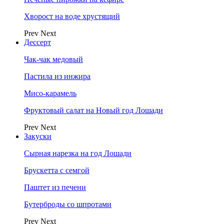
Хворост на воде хрустящий
Prev
Next
Дессерт
Чак-чак медовый
Пастила из инжира
Мисо-карамель
Фруктовый салат на Новый год Лошади
Prev
Next
Закуски
Сырная нарезка на год Лошади
Брускетта с семгой
Паштет из печени
Бутерброды со шпротами
Prev
Next