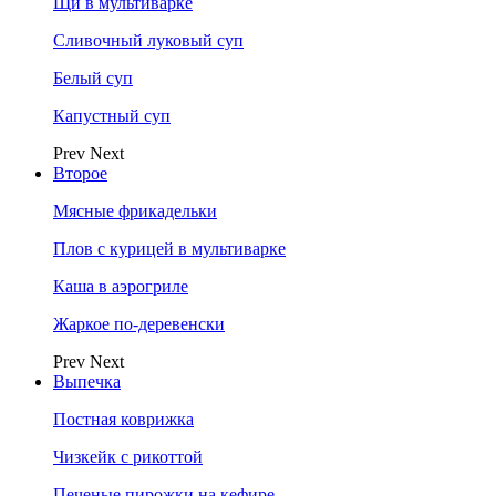
Щи в мультиварке
Сливочный луковый суп
Белый суп
Капустный суп
Prev
Next
Второе
Мясные фрикадельки
Плов с курицей в мультиварке
Каша в аэрогриле
Жаркое по-деревенски
Prev
Next
Выпечка
Постная коврижка
Чизкейк с рикоттой
Печеные пирожки на кефире