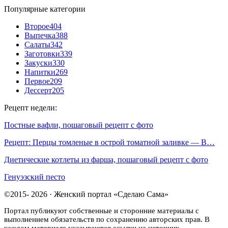
Популярные категории
Второе
404
Выпечка
388
Салаты
342
Заготовки
339
Закуски
330
Напитки
269
Первое
209
Дессерт
205
Рецепт недели:
Постные вафли, пошаговый рецепт с фото
Рецепт: Перцы томленые в острой томатной заливке — В…
Диетические котлеты из фарша, пошаговый рецепт с фото
Генуэзский песто
©2015- 2026 · Женский портал «Сделаю Сама»
Портал публикуют собственные и сторонние материалы с
выполнением обязательств по сохранению авторских прав. В