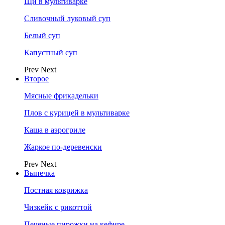
Щи в мультиварке
Сливочный луковый суп
Белый суп
Капустный суп
Prev
Next
Второе
Мясные фрикадельки
Плов с курицей в мультиварке
Каша в аэрогриле
Жаркое по-деревенски
Prev
Next
Выпечка
Постная коврижка
Чизкейк с рикоттой
Печеные пирожки на кефире