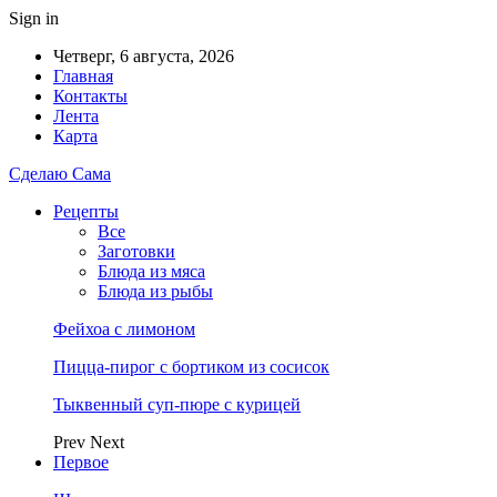
Sign in
Четверг, 6 августа, 2026
Главная
Контакты
Лента
Карта
Сделаю Сама
Рецепты
Все
Заготовки
Блюда из мяса
Блюда из рыбы
Фейхоа с лимоном
Пицца-пирог с бортиком из сосисок
Тыквенный суп-пюре с курицей
Prev
Next
Первое