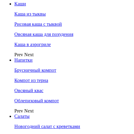
Каши
Каша из тыквы
Рисовая каша с тыквой
Овсяная каша для похудения
Каша в аэрогриле
Prev
Next
Напитки
Брусничный компот
Компот из терна
Овсяный квас
Облепиховый компот
Prev
Next
Салаты
Новогодний салат с креветками