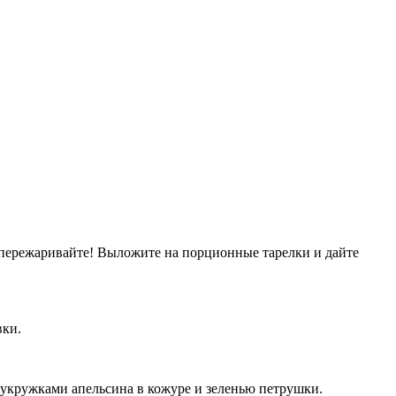
е пережаривайте! Выложите на порционные тарелки и дайте
вки.
лукружками апельсина в кожуре и зеленью петрушки.