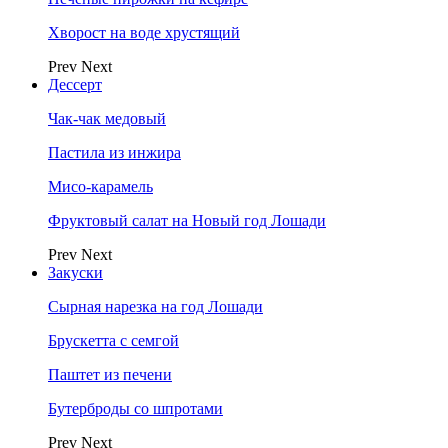
Хворост на воде хрустящий
Prev
Next
Дессерт
Чак-чак медовый
Пастила из инжира
Мисо-карамель
Фруктовый салат на Новый год Лошади
Prev
Next
Закуски
Сырная нарезка на год Лошади
Брускетта с семгой
Паштет из печени
Бутерброды со шпротами
Prev
Next