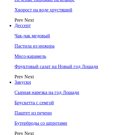
Хворост на воде хрустящий
Prev
Next
Дессерт
Чак-чак медовый
Пастила из инжира
Мисо-карамель
Фруктовый салат на Новый год Лошади
Prev
Next
Закуски
Сырная нарезка на год Лошади
Брускетта с семгой
Паштет из печени
Бутерброды со шпротами
Prev
Next