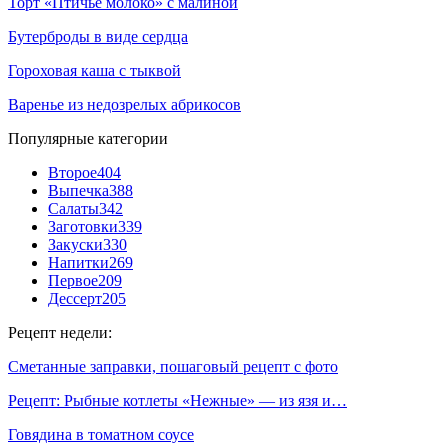
Торт «Птичье молоко» с малиной
Бутерброды в виде сердца
Гороховая каша с тыквой
Варенье из недозрелых абрикосов
Популярные категории
Второе
404
Выпечка
388
Салаты
342
Заготовки
339
Закуски
330
Напитки
269
Первое
209
Дессерт
205
Рецепт недели:
Сметанные заправки, пошаговый рецепт с фото
Рецепт: Рыбные котлеты «Нежные» — из язя и…
Говядина в томатном соусе