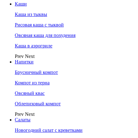
Каши
Каша из тыквы
Рисовая каша с тыквой
Овсяная каша для похудения
Каша в аэрогриле
Prev
Next
Напитки
Брусничный компот
Компот из терна
Овсяный квас
Облепиховый компот
Prev
Next
Салаты
Новогодний салат с креветками