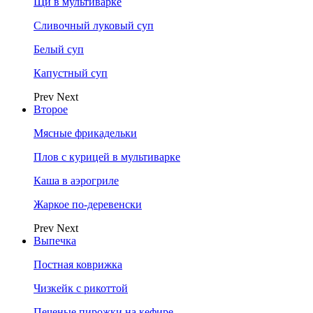
Щи в мультиварке
Сливочный луковый суп
Белый суп
Капустный суп
Prev
Next
Второе
Мясные фрикадельки
Плов с курицей в мультиварке
Каша в аэрогриле
Жаркое по-деревенски
Prev
Next
Выпечка
Постная коврижка
Чизкейк с рикоттой
Печеные пирожки на кефире