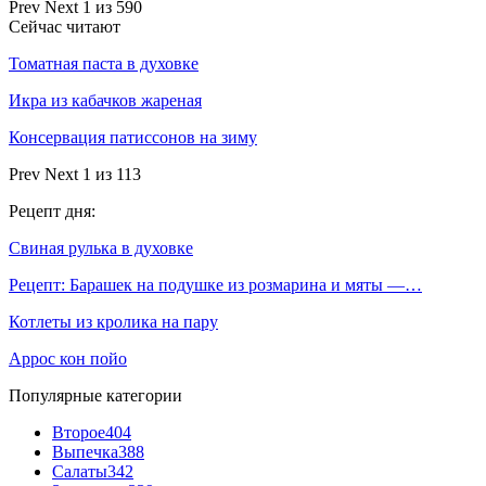
Prev
Next
1 из 590
Сейчас читают
Томатная паста в духовке
Икра из кабачков жареная
Консервация патиссонов на зиму
Prev
Next
1 из 113
Рецепт дня:
Свиная рулька в духовке
Рецепт: Барашек на подушке из розмарина и мяты —…
Котлеты из кролика на пару
Аррос кон пойо
Популярные категории
Второе
404
Выпечка
388
Салаты
342