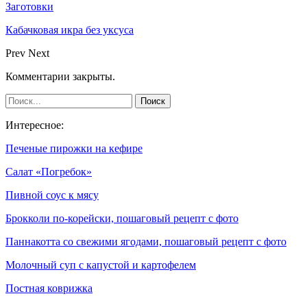
Заготовки
Кабачковая икра без уксуса
Prev
Next
Комментарии закрыты.
Интересное:
Печеные пирожки на кефире
Салат «Погребок»
Пивной соус к мясу
Брокколи по-корейски, пошаговый рецепт с фото
Паннакотта со свежими ягодами, пошаговый рецепт с фото
Молочный суп с капустой и картофелем
Постная коврижка