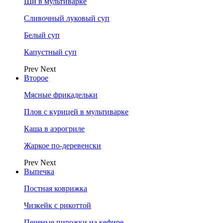
Щи в мультиварке
Сливочный луковый суп
Белый суп
Капустный суп
Prev
Next
Второе
Мясные фрикадельки
Плов с курицей в мультиварке
Каша в аэрогриле
Жаркое по-деревенски
Prev
Next
Выпечка
Постная коврижка
Чизкейк с рикоттой
Печеные пирожки на кефире