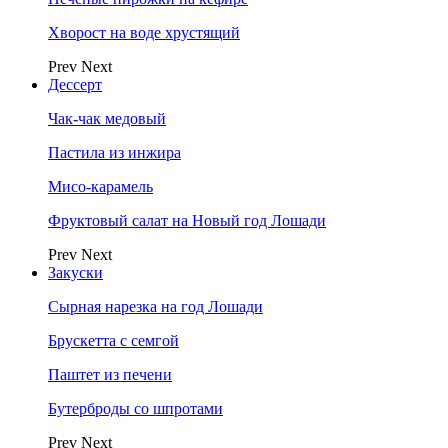
Хворост на воде хрустящий
Prev
Next
Дессерт
Чак-чак медовый
Пастила из инжира
Мисо-карамель
Фруктовый салат на Новый год Лошади
Prev
Next
Закуски
Сырная нарезка на год Лошади
Брускетта с семгой
Паштет из печени
Бутерброды со шпротами
Prev
Next