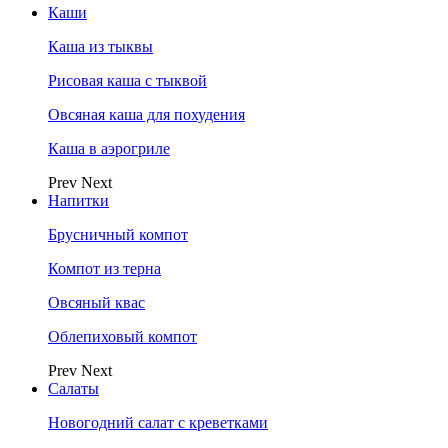
Каши
Каша из тыквы
Рисовая каша с тыквой
Овсяная каша для похудения
Каша в аэрогриле
Prev
Next
Напитки
Брусничный компот
Компот из терна
Овсяный квас
Облепиховый компот
Prev
Next
Салаты
Новогодний салат с креветками