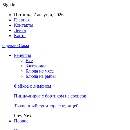
Sign in
Пятница, 7 августа, 2026
Главная
Контакты
Лента
Карта
Сделаю Сама
Рецепты
Все
Заготовки
Блюда из мяса
Блюда из рыбы
Фейхоа с лимоном
Пицца-пирог с бортиком из сосисок
Тыквенный суп-пюре с курицей
Prev
Next
Первое