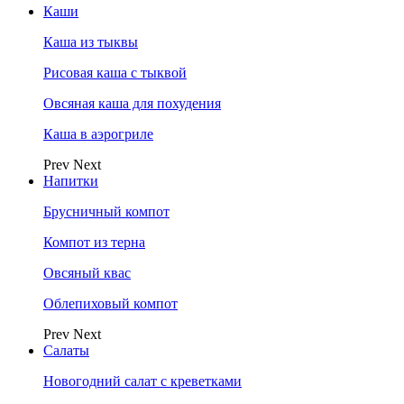
Каши
Каша из тыквы
Рисовая каша с тыквой
Овсяная каша для похудения
Каша в аэрогриле
Prev
Next
Напитки
Брусничный компот
Компот из терна
Овсяный квас
Облепиховый компот
Prev
Next
Салаты
Новогодний салат с креветками