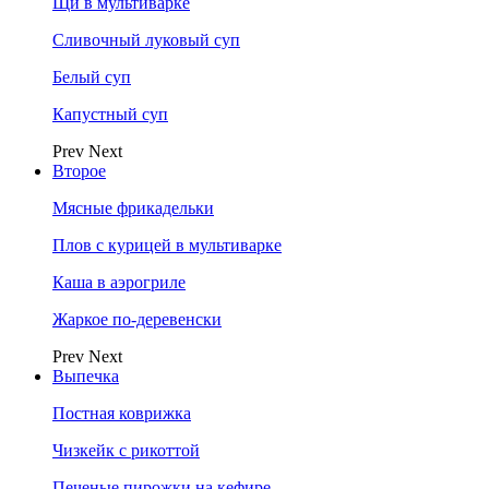
Щи в мультиварке
Сливочный луковый суп
Белый суп
Капустный суп
Prev
Next
Второе
Мясные фрикадельки
Плов с курицей в мультиварке
Каша в аэрогриле
Жаркое по-деревенски
Prev
Next
Выпечка
Постная коврижка
Чизкейк с рикоттой
Печеные пирожки на кефире