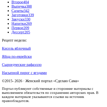
Второе
404
Выпечка
388
Салаты
342
Заготовки
339
Закуски
330
Напитки
269
Первое
209
Дессерт
205
Рецепт недели:
Кисель яблочный
Яйца по-еврейски
Сыроедческие рафаэлло
Насыпной пирог с ягодами
©2015- 2026 · Женский портал «Сделаю Сама»
Портал публикуют собственные и сторонние материалы с
выполнением обязательств по сохранению авторских прав. В
каждом материале указываются ссылки на источник
правообладателя.