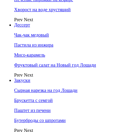
Хворост на воде хрустящий
Prev
Next
Дессерт
Чак-чак медовый
Пастила из инжира
Мисо-карамель
Фруктовый салат на Новый год Лошади
Prev
Next
Закуски
Сырная нарезка на год Лошади
Брускетта с семгой
Паштет из печени
Бутерброды со шпротами
Prev
Next