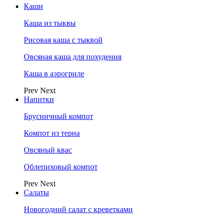
Каши
Каша из тыквы
Рисовая каша с тыквой
Овсяная каша для похудения
Каша в аэрогриле
Prev
Next
Напитки
Брусничный компот
Компот из терна
Овсяный квас
Облепиховый компот
Prev
Next
Салаты
Новогодний салат с креветками