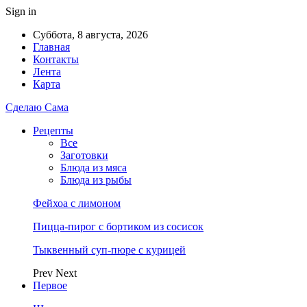
Sign in
Суббота, 8 августа, 2026
Главная
Контакты
Лента
Карта
Сделаю Сама
Рецепты
Все
Заготовки
Блюда из мяса
Блюда из рыбы
Фейхоа с лимоном
Пицца-пирог с бортиком из сосисок
Тыквенный суп-пюре с курицей
Prev
Next
Первое