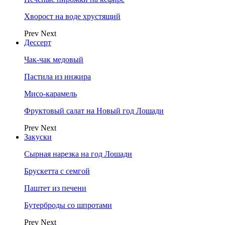
Хворост на воде хрустящий
Prev
Next
Дессерт
Чак-чак медовый
Пастила из инжира
Мисо-карамель
Фруктовый салат на Новый год Лошади
Prev
Next
Закуски
Сырная нарезка на год Лошади
Брускетта с семгой
Паштет из печени
Бутерброды со шпротами
Prev
Next