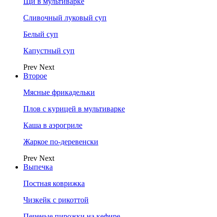
Щи в мультиварке
Сливочный луковый суп
Белый суп
Капустный суп
Prev
Next
Второе
Мясные фрикадельки
Плов с курицей в мультиварке
Каша в аэрогриле
Жаркое по-деревенски
Prev
Next
Выпечка
Постная коврижка
Чизкейк с рикоттой
Печеные пирожки на кефире