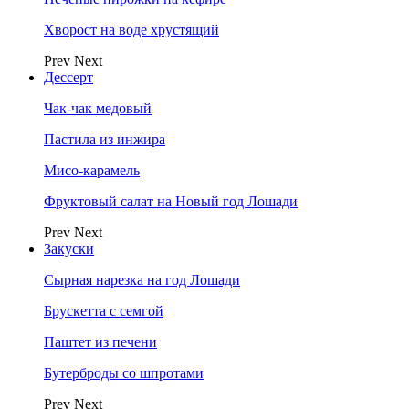
Хворост на воде хрустящий
Prev
Next
Дессерт
Чак-чак медовый
Пастила из инжира
Мисо-карамель
Фруктовый салат на Новый год Лошади
Prev
Next
Закуски
Сырная нарезка на год Лошади
Брускетта с семгой
Паштет из печени
Бутерброды со шпротами
Prev
Next