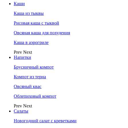
Каши
Каша из тыквы
Рисовая каша с тыквой
Овсяная каша для похудения
Каша в аэрогриле
Prev
Next
Напитки
Брусничный компот
Компот из терна
Овсяный квас
Облепиховый компот
Prev
Next
Салаты
Новогодний салат с креветками