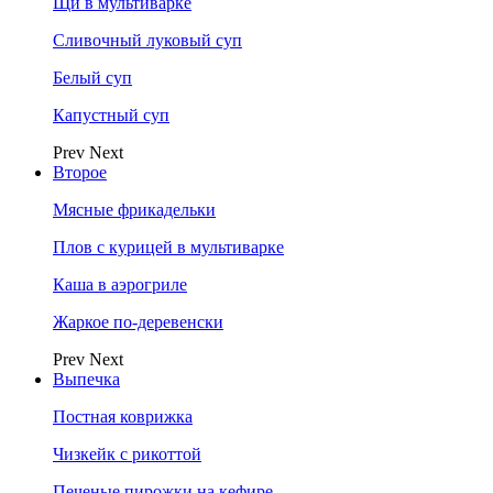
Щи в мультиварке
Сливочный луковый суп
Белый суп
Капустный суп
Prev
Next
Второе
Мясные фрикадельки
Плов с курицей в мультиварке
Каша в аэрогриле
Жаркое по-деревенски
Prev
Next
Выпечка
Постная коврижка
Чизкейк с рикоттой
Печеные пирожки на кефире