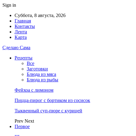
Sign in
Суббота, 8 августа, 2026
Главная
Контакты
Лента
Карта
Сделаю Сама
Рецепты
Все
Заготовки
Блюда из мяса
Блюда из рыбы
Фейхоа с лимоном
Пицца-пирог с бортиком из сосисок
Тыквенный суп-пюре с курицей
Prev
Next
Первое