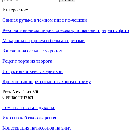
Интересное:
Свиная рулька в тёмном пиве по-чешски
Кекс на яблочном пюре с орехами, пошаговый рецепт с фото
Макароны с фаршем и белыми грибами
Запеченная сельдь с укропом
Рецепт торта из творога
Йогуртовый кекс с черникой
Крыжовник перетертый с сахаром на зиму
Prev
Next
1 из 590
Сейчас читают
Томатная паста в духовке
Икра из кабачков жареная
Консервация патиссонов на зиму