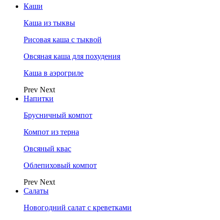
Каши
Каша из тыквы
Рисовая каша с тыквой
Овсяная каша для похудения
Каша в аэрогриле
Prev
Next
Напитки
Брусничный компот
Компот из терна
Овсяный квас
Облепиховый компот
Prev
Next
Салаты
Новогодний салат с креветками