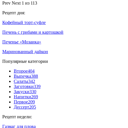
Prev
Next
1 из 113
Рецепт дня:
Кофейный торт-суфле
Печень с грибами и картошкой
Печенье «Мозаика»
Маринованный дайкон
Популярные категории
Второе
404
Выпечка
388
Салаты
342
Заготовки
339
Закуски
330
Напитки
269
Первое
209
Дессерт
205
Рецепт недели:
Газмаг для плова