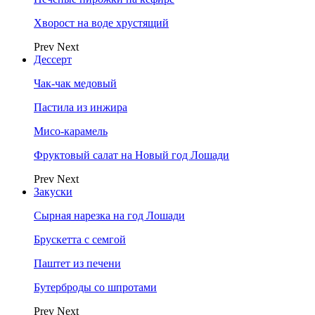
Хворост на воде хрустящий
Prev
Next
Дессерт
Чак-чак медовый
Пастила из инжира
Мисо-карамель
Фруктовый салат на Новый год Лошади
Prev
Next
Закуски
Сырная нарезка на год Лошади
Брускетта с семгой
Паштет из печени
Бутерброды со шпротами
Prev
Next