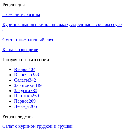
Рецепт дня:
Ткемали из кизила
Куриные шашлычки на шпажках, жаренные в соевом соусе
с…
Сметанно-молочный соус
Каша в аэрогриле
Популярные категории
Второе
404
Выпечка
388
Салаты
342
Заготовки
339
Закуски
330
Напитки
269
Первое
209
Дессерт
205
Рецепт недели:
Салат с куриной грудкой и грушей