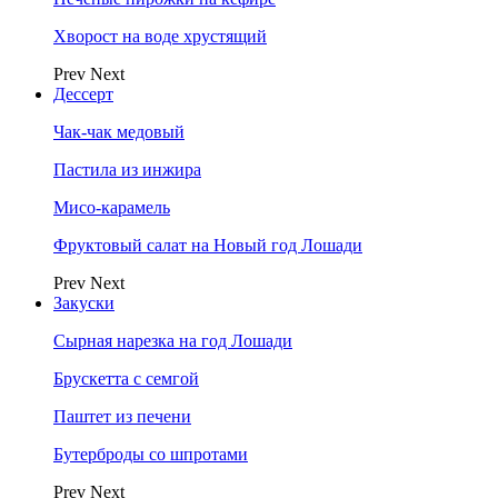
Хворост на воде хрустящий
Prev
Next
Дессерт
Чак-чак медовый
Пастила из инжира
Мисо-карамель
Фруктовый салат на Новый год Лошади
Prev
Next
Закуски
Сырная нарезка на год Лошади
Брускетта с семгой
Паштет из печени
Бутерброды со шпротами
Prev
Next