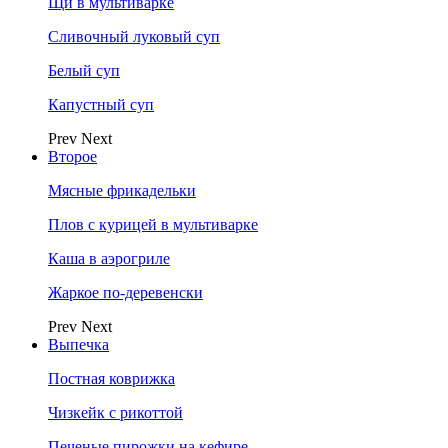
Щи в мультиварке
Сливочный луковый суп
Белый суп
Капустный суп
Prev
Next
Второе
Мясные фрикадельки
Плов с курицей в мультиварке
Каша в аэрогриле
Жаркое по-деревенски
Prev
Next
Выпечка
Постная коврижка
Чизкейк с рикоттой
Печеные пирожки на кефире