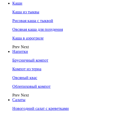
Каши
Каша из тыквы
Рисовая каша с тыквой
Овсяная каша для похудения
Каша в аэрогриле
Prev
Next
Напитки
Брусничный компот
Компот из терна
Овсяный квас
Облепиховый компот
Prev
Next
Салаты
Новогодний салат с креветками