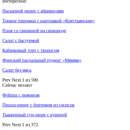
Интересное:
Насыпной пирог с абрикосами
Тонкие пирожки с картошкой «Крестьянские»
Плов со свининой на сковороде
Салат с бастурмой
Кабачковый торт с творогом
Финский пасхальный пудинг «Мямми»
Салат без мяса
Prev
Next
1 из 590
Сейчас читают
Фейхоа с лимоном
Пицца-пирог с бортиком из сосисок
Тыквенный суп-пюре с курицей
Prev
Next
1 из 372