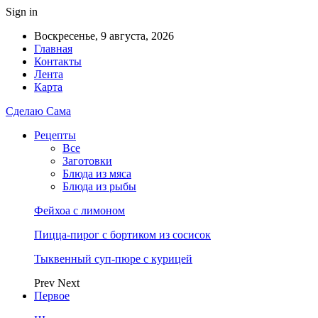
Sign in
Воскресенье, 9 августа, 2026
Главная
Контакты
Лента
Карта
Сделаю Сама
Рецепты
Все
Заготовки
Блюда из мяса
Блюда из рыбы
Фейхоа с лимоном
Пицца-пирог с бортиком из сосисок
Тыквенный суп-пюре с курицей
Prev
Next
Первое