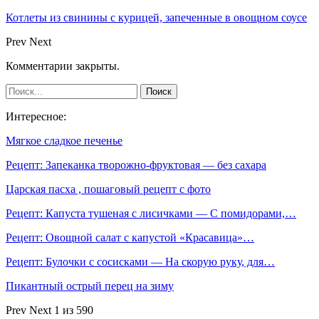
Котлеты из свинины с курицей, запеченные в овощном соусе
Prev
Next
Комментарии закрыты.
Интересное:
Мягкое сладкое печенье
Рецепт: Запеканка творожно-фруктовая — без сахара
Царская пасха , пошаговый рецепт с фото
Рецепт: Капуста тушеная с лисичками — С помидорами,…
Рецепт: Овощной салат с капустой «Красавица»…
Рецепт: Булочки с сосисками — На скорую руку, для…
Пикантный острый перец на зиму
Prev
Next
1 из 590