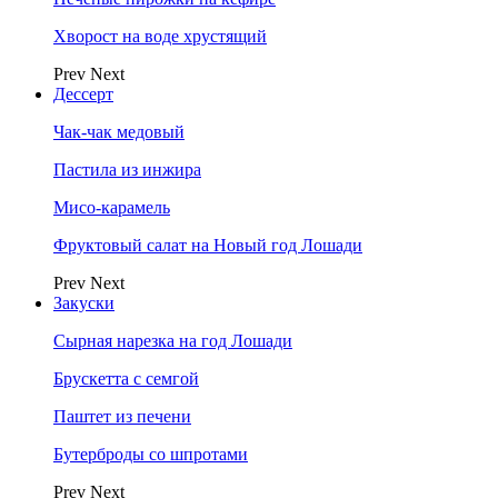
Хворост на воде хрустящий
Prev
Next
Дессерт
Чак-чак медовый
Пастила из инжира
Мисо-карамель
Фруктовый салат на Новый год Лошади
Prev
Next
Закуски
Сырная нарезка на год Лошади
Брускетта с семгой
Паштет из печени
Бутерброды со шпротами
Prev
Next