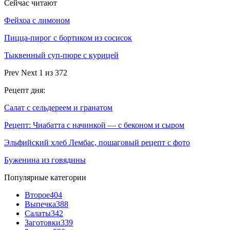
Сейчас читают
Фейхоа с лимоном
Пицца-пирог с бортиком из сосисок
Тыквенный суп-пюре с курицей
Prev
Next
1 из 372
Рецепт дня:
Салат с сельдереем и гранатом
Рецепт: Чиабатта с начинкой — с беконом и сыром
Эльфийский хлеб Лембас, пошаговый рецепт с фото
Буженина из говядины
Популярные категории
Второе
404
Выпечка
388
Салаты
342
Заготовки
339