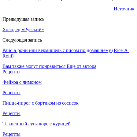
Источник
Предыдущая запись
Холодец «Русский»
Следующая запись
Райс-а-рони или вермишель с рисом по-домашнему (Rice-A-
Roni)
Вам также могут понравиться
Еще от автора
Рецепты
Фейхоа с лимоном
Рецепты
Пицца-пирог с бортиком из сосисок
Рецепты
Тыквенный суп-пюре с курицей
Рецепты