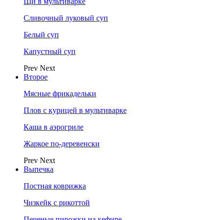
Щи в мультиварке
Сливочный луковый суп
Белый суп
Капустный суп
Prev
Next
Второе
Мясные фрикадельки
Плов с курицей в мультиварке
Каша в аэрогриле
Жаркое по-деревенски
Prev
Next
Выпечка
Постная коврижка
Чизкейк с рикоттой
Печеные пирожки на кефире