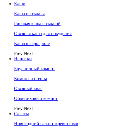
Каши
Каша из тыквы
Рисовая каша с тыквой
Овсяная каша для похудения
Каша в аэрогриле
Prev
Next
Напитки
Брусничный компот
Компот из терна
Овсяный квас
Облепиховый компот
Prev
Next
Салаты
Новогодний салат с креветками