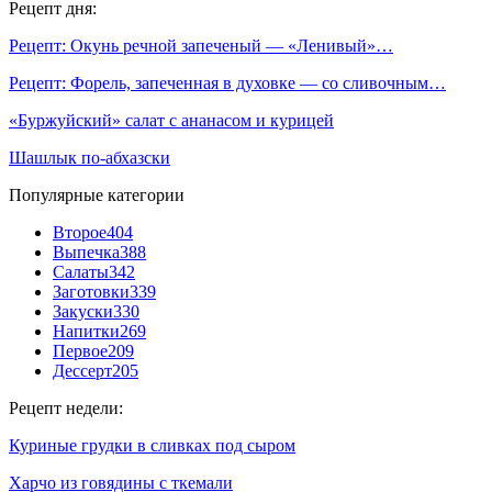
Рецепт дня:
Рецепт: Окунь речной запеченый — «Ленивый»…
Рецепт: Форель, запеченная в духовке — со сливочным…
«Буржуйский» салат с ананасом и курицей
Шашлык по-абхазски
Популярные категории
Второе
404
Выпечка
388
Салаты
342
Заготовки
339
Закуски
330
Напитки
269
Первое
209
Дессерт
205
Рецепт недели:
Куриные грудки в сливках под сыром
Харчо из говядины с ткемали