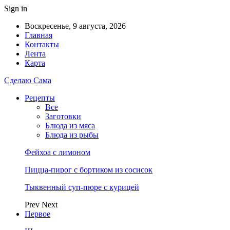
Sign in
Воскресенье, 9 августа, 2026
Главная
Контакты
Лента
Карта
Сделаю Сама
Рецепты
Все
Заготовки
Блюда из мяса
Блюда из рыбы
Фейхоа с лимоном
Пицца-пирог с бортиком из сосисок
Тыквенный суп-пюре с курицей
Prev
Next
Первое