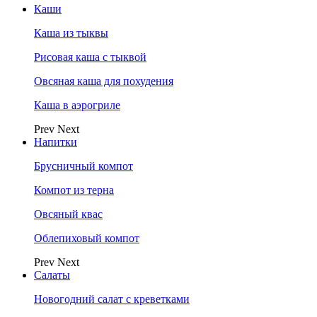
Каши
Каша из тыквы
Рисовая каша с тыквой
Овсяная каша для похудения
Каша в аэрогриле
Prev
Next
Напитки
Брусничный компот
Компот из терна
Овсяный квас
Облепиховый компот
Prev
Next
Салаты
Новогодний салат с креветками