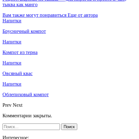
тыква как манго
Вам также могут понравиться
Еще от автора
Напитки
Брусничный компот
Напитки
Компот из терна
Напитки
Овсяный квас
Напитки
Облепиховый компот
Prev
Next
Комментарии закрыты.
Интересное: