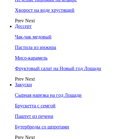
Хворост на воде хрустящий
Prev
Next
Дессерт
Чак-чак медовый
Пастила из инжира
Мисо-карамель
Фруктовый салат на Новый год Лошади
Prev
Next
Закуски
Сырная нарезка на год Лошади
Брускетта с семгой
Паштет из печени
Бутерброды со шпротами
Prev
Next