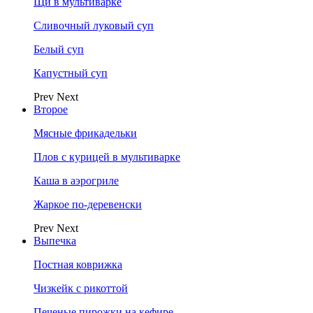
Щи в мультиварке
Сливочный луковый суп
Белый суп
Капустный суп
Prev
Next
Второе
Мясные фрикадельки
Плов с курицей в мультиварке
Каша в аэрогриле
Жаркое по-деревенски
Prev
Next
Выпечка
Постная коврижка
Чизкейк с рикоттой
Печеные пирожки на кефире