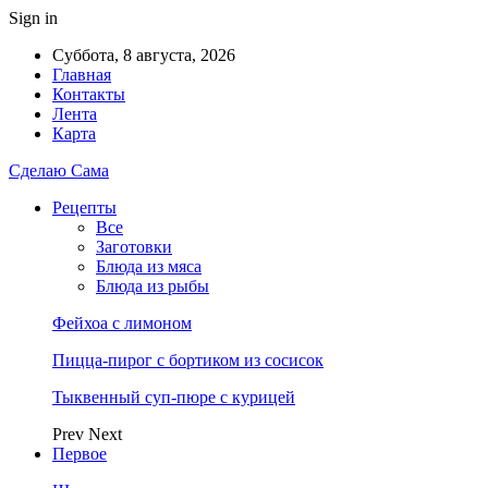
Sign in
Суббота, 8 августа, 2026
Главная
Контакты
Лента
Карта
Сделаю Сама
Рецепты
Все
Заготовки
Блюда из мяса
Блюда из рыбы
Фейхоа с лимоном
Пицца-пирог с бортиком из сосисок
Тыквенный суп-пюре с курицей
Prev
Next
Первое