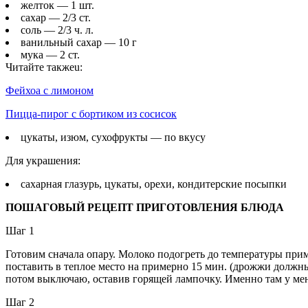
желток — 1 шт.
сахар — 2/3 ст.
соль — 2/3 ч. л.
ванильный сахар — 10 г
мука — 2 ст.
Читайте такжеu:
Фейхоа с лимоном
Пицца-пирог с бортиком из сосисок
цукаты, изюм, сухофрукты — по вкусу
Для украшения:
сахарная глазурь, цукаты, орехи, кондитерские посыпки
ПОШАГОВЫЙ РЕЦЕПТ ПРИГОТОВЛЕНИЯ БЛЮДА
Шаг 1
Готовим сначала опару. Молоко подогреть до температуры прим
поставить в теплое место на примерно 15 мин. (дрожжи должны
потом выключаю, оставив горящей лампочку. Именно там у меня
Шаг 2