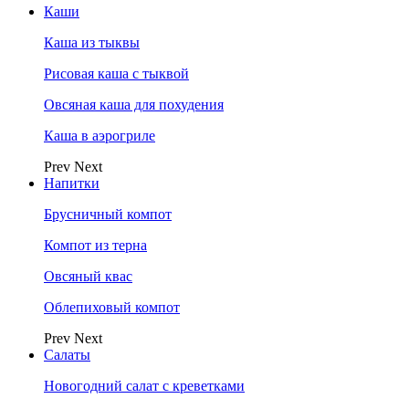
Каши
Каша из тыквы
Рисовая каша с тыквой
Овсяная каша для похудения
Каша в аэрогриле
Prev
Next
Напитки
Брусничный компот
Компот из терна
Овсяный квас
Облепиховый компот
Prev
Next
Салаты
Новогодний салат с креветками