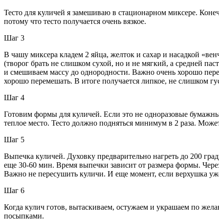
Тесто для куличей я замешиваю в стационарном миксере. Конечн
потому что тесто получается очень вязкое.
Шаг 3
В чашу миксера кладем 2 яйца, желток и сахар и насадкой «ве
(творог брать не слишком сухой, но и не мягкий, а средней па
и смешиваем массу до однородности. Важно очень хорошо пере
хорошо перемешать. В итоге получается липкое, не слишком густ
Шаг 4
Готовим формы для куличей. Если это не одноразовые бумажные
теплое место. Тесто должно подняться минимум в 2 раза. Может 
Шаг 5
Выпечка куличей. Духовку предварительно нагреть до 200 гра
еще 30-60 мин. Время выпечки зависит от размера формы. Через
Важно не пересушить куличи. И еще момент, если верхушка уж
Шаг 6
Когда кулич готов, вытаскиваем, остужаем и украшаем по жел
посыпками.