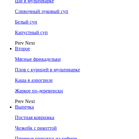
Щи в мультиварке
Сливочный луковый суп
Белый суп
Капустный суп
Prev
Next
Второе
Мясные фрикадельки
Плов с курицей в мультиварке
Каша в аэрогриле
Жаркое по-деревенски
Prev
Next
Выпечка
Постная коврижка
Чизкейк с рикоттой
Печеные пирожки на кефире