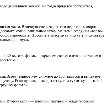
чную деревянной ложкой, но тогда придется постараться,
истая масса. В яичную смесь через сито перетереть творог
, добавить соль и ванильный сахар. Меняем насадку на «весло»
ошо перемешать. Просеять в смесь муку и цукаты и снова все
олных 2 ст. муки.
 на 1/2 высоты формы, накрываем сверху пленкой и ставим в
 расстойки.
ин. Затем температуру снижаем до 180 градусов и выпекаем
 лучину. Если лучинка выходит из кулича сухая- кулич готов!
ерхушку фольгой.
хами. Второй кулич — цветной глазурью и кондитерскими