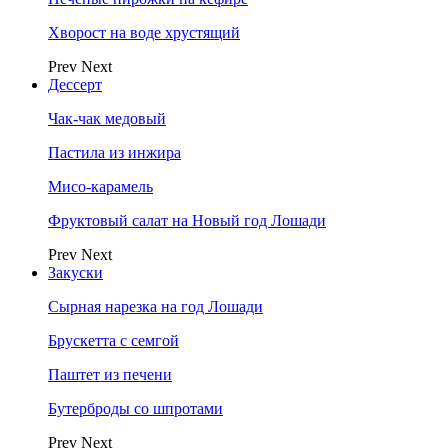
Хворост на воде хрустящий
Prev
Next
Дессерт
Чак-чак медовый
Пастила из инжира
Мисо-карамель
Фруктовый салат на Новый год Лошади
Prev
Next
Закуски
Сырная нарезка на год Лошади
Брускетта с семгой
Паштет из печени
Бутерброды со шпротами
Prev
Next