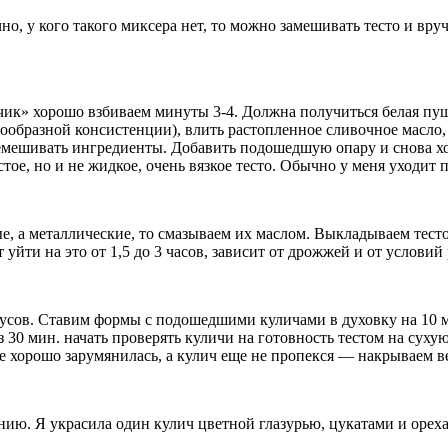
о, у кого такого миксера нет, то можно замешивать тесто и вру
нчик» хорошо взбиваем минуты 3-4. Должна получиться белая пуш
стообразной консистенции), влить растопленное сливочное масло
мешивать ингредиенты. Добавить подошедшую опару и снова хор
ое, но и не жидкое, очень вязкое тесто. Обычно у меня уходит п
, а металлические, то смазываем их маслом. Выкладываем тесто
уйти на это от 1,5 до 3 часов, зависит от дрожжей и от условий
дусов. Ставим формы с подошедшими куличами в духовку на 10 м
 30 мин. начать проверять куличи на готовность тестом на сухую
е хорошо зарумянилась, а кулич еще не пропекся — накрываем в
анию. Я украсила один кулич цветной глазурью, цукатами и оре