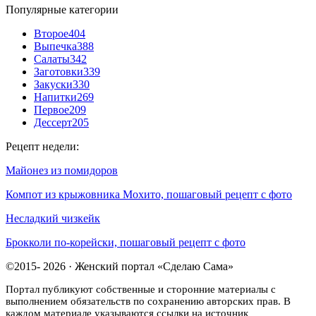
Популярные категории
Второе
404
Выпечка
388
Салаты
342
Заготовки
339
Закуски
330
Напитки
269
Первое
209
Дессерт
205
Рецепт недели:
Майонез из помидоров
Компот из крыжовника Мохито, пошаговый рецепт с фото
Несладкий чизкейк
Брокколи по-корейски, пошаговый рецепт с фото
©2015- 2026 · Женский портал «Сделаю Сама»
Портал публикуют собственные и сторонние материалы с
выполнением обязательств по сохранению авторских прав. В
каждом материале указываются ссылки на источник