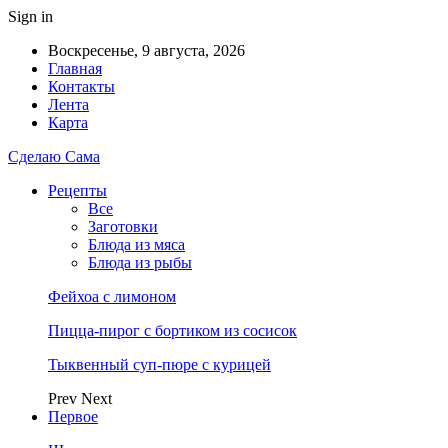
Sign in
Воскресенье, 9 августа, 2026
Главная
Контакты
Лента
Карта
Сделаю Сама
Рецепты
Все
Заготовки
Блюда из мяса
Блюда из рыбы
Фейхоа с лимоном
Пицца-пирог с бортиком из сосисок
Тыквенный суп-пюре с курицей
Prev
Next
Первое