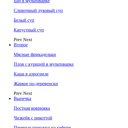
Щи в мультиварке
Сливочный луковый суп
Белый суп
Капустный суп
Prev
Next
Второе
Мясные фрикадельки
Плов с курицей в мультиварке
Каша в аэрогриле
Жаркое по-деревенски
Prev
Next
Выпечка
Постная коврижка
Чизкейк с рикоттой
Печеные пирожки на кефире