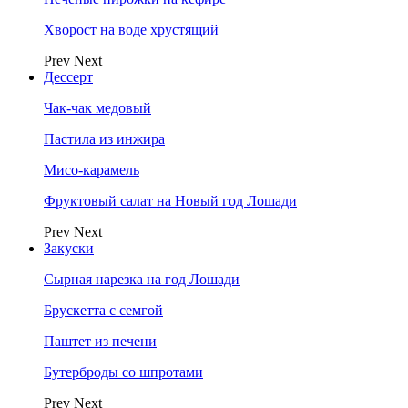
Хворост на воде хрустящий
Prev
Next
Дессерт
Чак-чак медовый
Пастила из инжира
Мисо-карамель
Фруктовый салат на Новый год Лошади
Prev
Next
Закуски
Сырная нарезка на год Лошади
Брускетта с семгой
Паштет из печени
Бутерброды со шпротами
Prev
Next