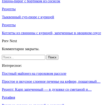
Пицца-пирог с бортиком из сосисок
Рецепты
Тыквенный суп-пюре с курицей
Рецепты
Котлеты из свинины с курицей, запеченные в овощном соусе
Prev
Next
Комментарии закрыты.
Интересное:
Постный майонез на гороховом рассоле
Простое и вкусное слоеное печенье на кефире, пошаговый…
Рецепт: Карп запеченный — в духовке со сметаной и…
Ратафия