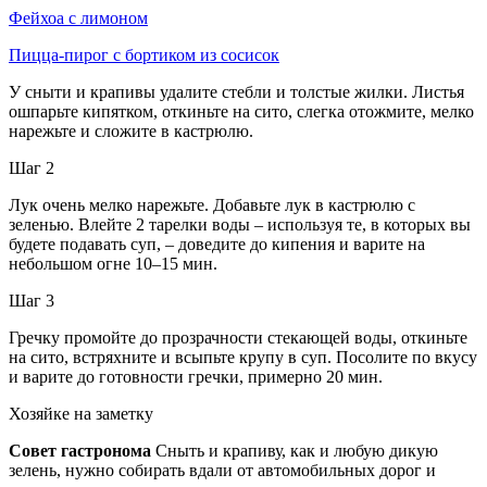
Фейхоа с лимоном
Пицца-пирог с бортиком из сосисок
У сныти и крапивы удалите стебли и толстые жилки. Листья
ошпарьте кипятком, откиньте на сито, слегка отожмите, мелко
нарежьте и сложите в кастрюлю.
Шаг 2
Лук очень мелко нарежьте. Добавьте лук в кастрюлю с
зеленью. Влейте 2 тарелки воды – используя те, в которых вы
будете подавать суп, – доведите до кипения и варите на
небольшом огне 10–15 мин.
Шаг 3
Гречку промойте до прозрачности стекающей воды, откиньте
на сито, встряхните и всыпьте крупу в суп. Посолите по вкусу
и варите до готовности гречки, примерно 20 мин.
Хозяйке на заметку
Совет гастронома
Сныть и крапиву, как и любую дикую
зелень, нужно собирать вдали от автомобильных дорог и