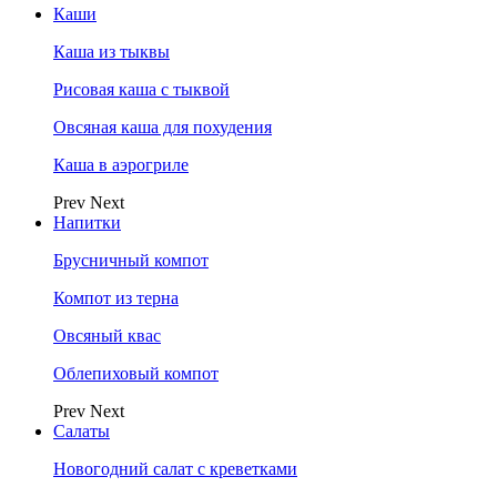
Каши
Каша из тыквы
Рисовая каша с тыквой
Овсяная каша для похудения
Каша в аэрогриле
Prev
Next
Напитки
Брусничный компот
Компот из терна
Овсяный квас
Облепиховый компот
Prev
Next
Салаты
Новогодний салат с креветками