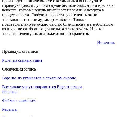
производств – иначе вместе с витаминами вы получите
изрядную долю в лучшем случае бесполезных, а то и вредных
веществ, которые зелень впитывает из земли и воздуха в
процессе роста. Любую дикорастущую зелень можно
заготавливать на зиму, замораживая ее. Только
предварительно ее нужно быстро бланшировать в небольшом
количестве слабо кипящей воды, а затем отжать. Или же
засолите зелень, так она тоже отлично хранится.
Источник
Предыдущая запись
Рулет из свиных ушей
Следующая запись
Варенье из кумкватов в сахарном сиропе
Вам также могут понравиться
Еще от автора
Рецепты
Фейхоа с лимоном
Рецепты