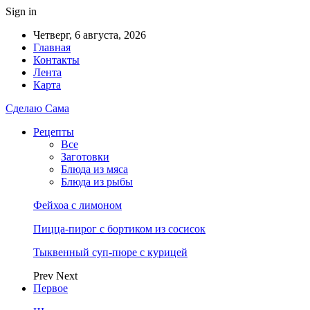
Sign in
Четверг, 6 августа, 2026
Главная
Контакты
Лента
Карта
Сделаю Сама
Рецепты
Все
Заготовки
Блюда из мяса
Блюда из рыбы
Фейхоа с лимоном
Пицца-пирог с бортиком из сосисок
Тыквенный суп-пюре с курицей
Prev
Next
Первое