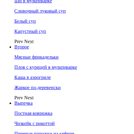
Щи в мультиварке
Сливочный луковый суп
Белый суп
Капустный суп
Prev
Next
Второе
Мясные фрикадельки
Плов с курицей в мультиварке
Каша в аэрогриле
Жаркое по-деревенски
Prev
Next
Выпечка
Постная коврижка
Чизкейк с рикоттой
Печеные пирожки на кефире