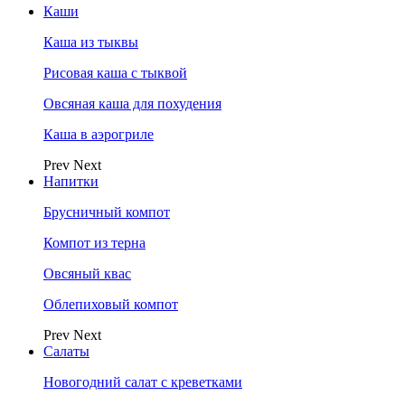
Каши
Каша из тыквы
Рисовая каша с тыквой
Овсяная каша для похудения
Каша в аэрогриле
Prev
Next
Напитки
Брусничный компот
Компот из терна
Овсяный квас
Облепиховый компот
Prev
Next
Салаты
Новогодний салат с креветками