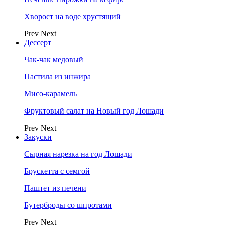
Хворост на воде хрустящий
Prev
Next
Дессерт
Чак-чак медовый
Пастила из инжира
Мисо-карамель
Фруктовый салат на Новый год Лошади
Prev
Next
Закуски
Сырная нарезка на год Лошади
Брускетта с семгой
Паштет из печени
Бутерброды со шпротами
Prev
Next