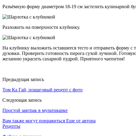
Разъёмную форму диаметром 18-19 см застелить кулинарной бум
Разложить на поверхности клубнику.
На клубнику выложить оставшееся тесто и отправить форму с т
духовки. Проверить готовность пирога сухой лучиной. Готовую 
желанию украсить сахарной пудрой. Приятного чаепития!
Предыдущая запись
Том Ка Гай, пошаговый рецепт с фото
Следующая запись
Простой завтрак в мультиварке
Вам также могут понравиться
Еще от автора
Рецепты