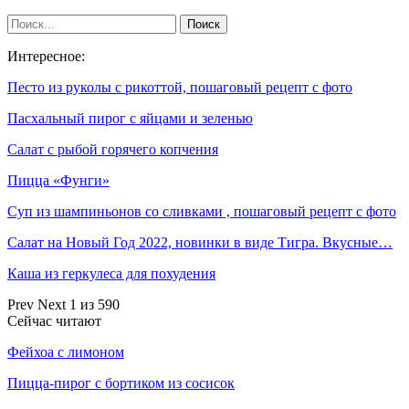
Интересное:
Песто из руколы с рикоттой, пошаговый рецепт с фото
Пасхальный пирог с яйцами и зеленью
Салат с рыбой горячего копчения
Пицца «Фунги»
Суп из шампиньонов со сливками , пошаговый рецепт с фото
Салат на Новый Год 2022, новинки в виде Тигра. Вкусные…
Каша из геркулеса для похудения
Prev
Next
1 из 590
Сейчас читают
Фейхоа с лимоном
Пицца-пирог с бортиком из сосисок