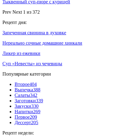
Тыквенный суп-пюре с курицей
Prev
Next
1 из 372
Рецепт дня:
Запеченная свинина в духовке
Нереально сочные домашние хинкали
Ликер из ежевики
Суп «Невесты» из чечевицы
Популярные категории
Второе
404
Выпечка
388
Салаты
342
Заготовки
339
Закуски
330
Напитки
269
Первое
209
Дессерт
205
Рецепт недели: