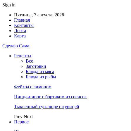
Sign in
Пятница, 7 августа, 2026
Главная
Контакты
Лента
Карта
Сделаю Сама
Рецепты
Все
Заготовки
Блюда из мяса
Блюда из рыбы
Фейхоа с лимоном
Пицца-пирог с бортиком из сосисок
Тыквенный суп-пюре с курицей
Prev
Next
Первое