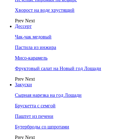
Хворост на воде хрустящий
Prev
Next
Дессерт
Чак-чак медовый
Пастила из инжира
Мисо-карамель
Фруктовый салат на Новый год Лошади
Prev
Next
Закуски
Сырная нарезка на год Лошади
Брускетта с семгой
Паштет из печени
Бутерброды со шпротами
Prev
Next