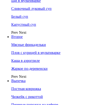
Щи в мультиварке
Сливочный луковый суп
Белый суп
Капустный суп
Prev
Next
Второе
Мясные фрикадельки
Плов с курицей в мультиварке
Каша в аэрогриле
Жаркое по-деревенски
Prev
Next
Выпечка
Постная коврижка
Чизкейк с рикоттой
Печеные пирожки на кефире