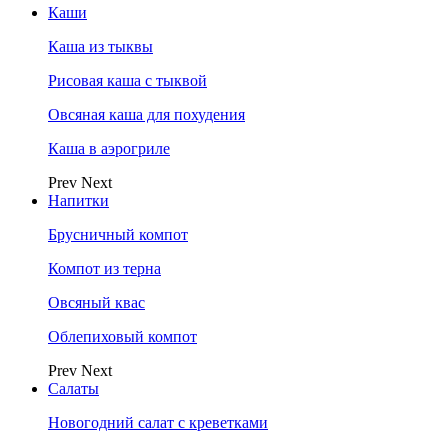
Каши
Каша из тыквы
Рисовая каша с тыквой
Овсяная каша для похудения
Каша в аэрогриле
Prev
Next
Напитки
Брусничный компот
Компот из терна
Овсяный квас
Облепиховый компот
Prev
Next
Салаты
Новогодний салат с креветками