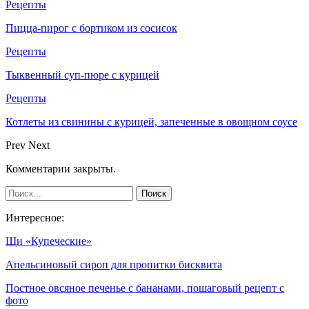
Рецепты
Пицца-пирог с бортиком из сосисок
Рецепты
Тыквенный суп-пюре с курицей
Рецепты
Котлеты из свинины с курицей, запеченные в овощном соусе
Prev
Next
Комментарии закрыты.
Интересное:
Щи «Купеческие»
Апельсиновый сироп для пропитки бисквита
Постное овсяное печенье с бананами, пошаговый рецепт с
фото