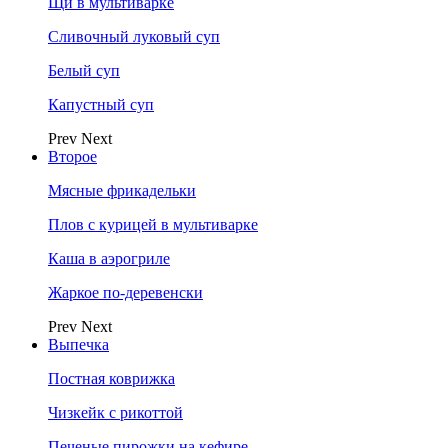
Щи в мультиварке
Сливочный луковый суп
Белый суп
Капустный суп
Prev
Next
Второе
Мясные фрикадельки
Плов с курицей в мультиварке
Каша в аэрогриле
Жаркое по-деревенски
Prev
Next
Выпечка
Постная коврижка
Чизкейк с рикоттой
Печеные пирожки на кефире