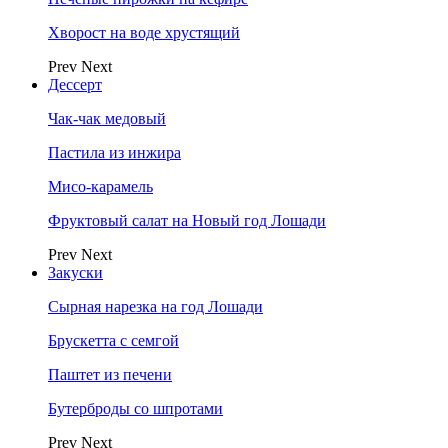
Хворост на воде хрустящий
Prev
Next
Дессерт
Чак-чак медовый
Пастила из инжира
Мисо-карамель
Фруктовый салат на Новый год Лошади
Prev
Next
Закуски
Сырная нарезка на год Лошади
Брускетта с семгой
Паштет из печени
Бутерброды со шпротами
Prev
Next