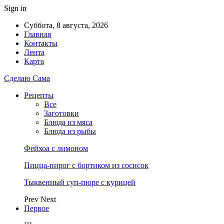
Sign in
Суббота, 8 августа, 2026
Главная
Контакты
Лента
Карта
Сделаю Сама
Рецепты
Все
Заготовки
Блюда из мяса
Блюда из рыбы
Фейхоа с лимоном
Пицца-пирог с бортиком из сосисок
Тыквенный суп-пюре с курицей
Prev
Next
Первое