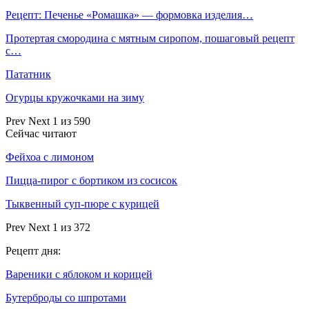
Рецепт: Печенье «Ромашка» — формовка изделия…
Протертая смородина с мятным сиропом, пошаговый рецепт
с…
Пататник
Огурцы кружочками на зиму
Prev
Next
1 из 590
Сейчас читают
Фейхоа с лимоном
Пицца-пирог с бортиком из сосисок
Тыквенный суп-пюре с курицей
Prev
Next
1 из 372
Рецепт дня:
Вареники с яблоком и корицей
Бутерброды со шпротами