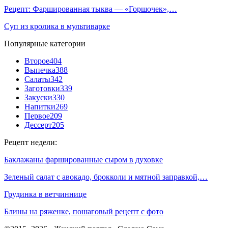
Рецепт: Фаршированная тыква — «Горшочек»,…
Суп из кролика в мультиварке
Популярные категории
Второе
404
Выпечка
388
Салаты
342
Заготовки
339
Закуски
330
Напитки
269
Первое
209
Дессерт
205
Рецепт недели:
Баклажаны фаршированные сыром в духовке
Зеленый салат с авокадо, брокколи и мятной заправкой,…
Грудинка в ветчиннице
Блины на ряженке, пошаговый рецепт с фото