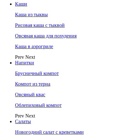
Каши
Каша из тыквы
Рисовая каша с тыквой
Овсяная каша для похудения
Каша в аэрогриле
Prev
Next
Напитки
Брусничный компот
Компот из терна
Овсяный квас
Облепиховый компот
Prev
Next
Салаты
Новогодний салат с креветками