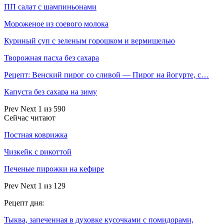
ПП салат с шампиньонами
Мороженое из соевого молока
Куриный суп с зеленым горошком и вермишелью
Творожная пасха без сахара
Рецепт: Венский пирог со сливой — Пирог на йогурте, с…
Капуста без сахара на зиму
Prev
Next
1 из 590
Сейчас читают
Постная коврижка
Чизкейк с рикоттой
Печеные пирожки на кефире
Prev
Next
1 из 129
Рецепт дня:
Тыква, запеченная в духовке кусочками с помидорами,