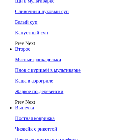
Щи в мультиварке
Сливочный луковый суп
Белый суп
Капустный суп
Prev
Next
Второе
Мясные фрикадельки
Плов с курицей в мультиварке
Каша в аэрогриле
Жаркое по-деревенски
Prev
Next
Выпечка
Постная коврижка
Чизкейк с рикоттой
Печеные пирожки на кефире