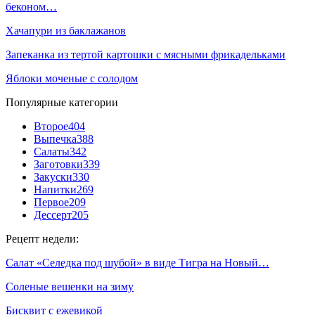
беконом…
Хачапури из баклажанов
Запеканка из тертой картошки с мясными фрикадельками
Яблоки моченые с солодом
Популярные категории
Второе
404
Выпечка
388
Салаты
342
Заготовки
339
Закуски
330
Напитки
269
Первое
209
Дессерт
205
Рецепт недели:
Салат «Селедка под шубой» в виде Тигра на Новый…
Соленые вешенки на зиму
Бисквит с ежевикой