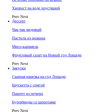
Хворост на воде хрустящий
Prev
Next
Дессерт
Чак-чак медовый
Пастила из инжира
Мисо-карамель
Фруктовый салат на Новый год Лошади
Prev
Next
Закуски
Сырная нарезка на год Лошади
Брускетта с семгой
Паштет из печени
Бутерброды со шпротами
Prev
Next