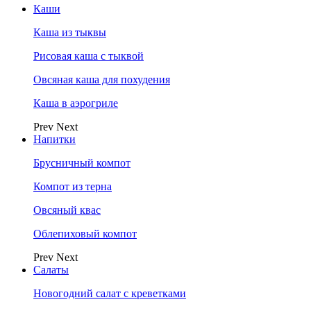
Каши
Каша из тыквы
Рисовая каша с тыквой
Овсяная каша для похудения
Каша в аэрогриле
Prev
Next
Напитки
Брусничный компот
Компот из терна
Овсяный квас
Облепиховый компот
Prev
Next
Салаты
Новогодний салат с креветками