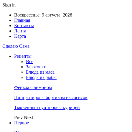
Sign in
Воскресенье, 9 августа, 2026
Главная
Контакты
Лента
Карта
Сделаю Сама
Рецепты
Все
Заготовки
Блюда из мяса
Блюда из рыбы
Фейхоа с лимоном
Пицца-пирог с бортиком из сосисок
Тыквенный суп-пюре с курицей
Prev
Next
Первое