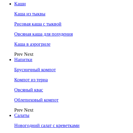
Каши
Каша из тыквы
Рисовая каша с тыквой
Овсяная каша для похудения
Каша в аэрогриле
Prev
Next
Напитки
Брусничный компот
Компот из терна
Овсяный квас
Облепиховый компот
Prev
Next
Салаты
Новогодний салат с креветками