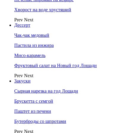
Хворост на воде хрустящий
Prev
Next
Дессерт
Чак-чак медовый
Пастила из инжира
Мисо-карамель
Фруктовый салат на Новый год Лошади
Prev
Next
Закуски
Сырная нарезка на год Лошади
Брускетта с семгой
Паштет из печени
Бутерброды со шпротами
Prev
Next