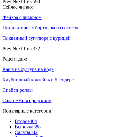
Prev
Next
1 из 590
Сейчас читают
Фейхоа с лимоном
Пицца-пирог с бортиком из сосисок
Тыквенный суп-пюре с курицей
Prev
Next
1 из 372
Рецепт дня:
Каша из булгура на воде
Клубничный коктейль в блендере
Спайси роллы
Салат «Новгородский»
Популярные категории
Второе
404
Выпечка
388
Салаты
342