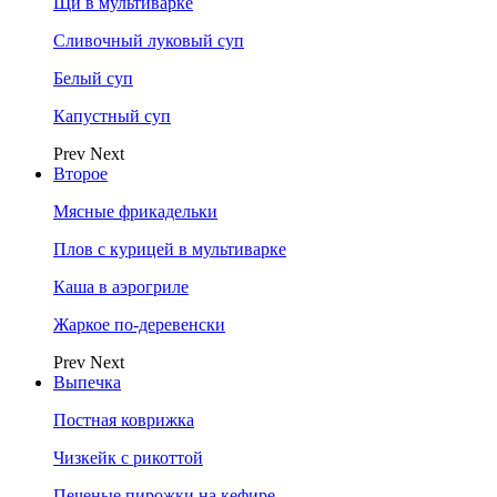
Щи в мультиварке
Сливочный луковый суп
Белый суп
Капустный суп
Prev
Next
Второе
Мясные фрикадельки
Плов с курицей в мультиварке
Каша в аэрогриле
Жаркое по-деревенски
Prev
Next
Выпечка
Постная коврижка
Чизкейк с рикоттой
Печеные пирожки на кефире