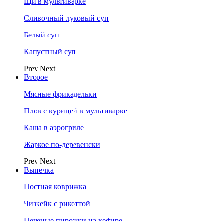
Щи в мультиварке
Сливочный луковый суп
Белый суп
Капустный суп
Prev
Next
Второе
Мясные фрикадельки
Плов с курицей в мультиварке
Каша в аэрогриле
Жаркое по-деревенски
Prev
Next
Выпечка
Постная коврижка
Чизкейк с рикоттой
Печеные пирожки на кефире