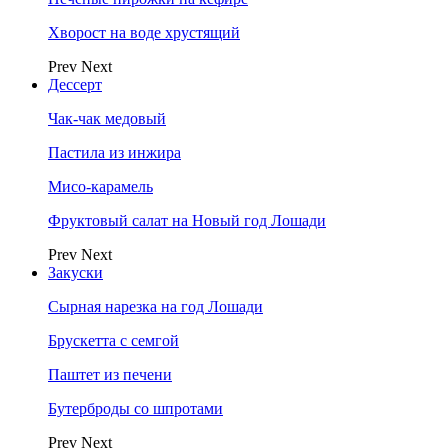
Хворост на воде хрустящий
Prev
Next
Дессерт
Чак-чак медовый
Пастила из инжира
Мисо-карамель
Фруктовый салат на Новый год Лошади
Prev
Next
Закуски
Сырная нарезка на год Лошади
Брускетта с семгой
Паштет из печени
Бутерброды со шпротами
Prev
Next