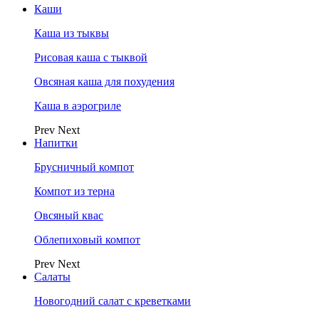
Каши
Каша из тыквы
Рисовая каша с тыквой
Овсяная каша для похудения
Каша в аэрогриле
Prev
Next
Напитки
Брусничный компот
Компот из терна
Овсяный квас
Облепиховый компот
Prev
Next
Салаты
Новогодний салат с креветками