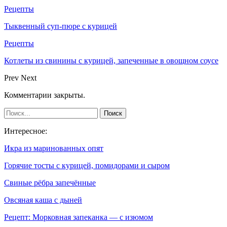
Рецепты
Тыквенный суп-пюре с курицей
Рецепты
Котлеты из свинины с курицей, запеченные в овощном соусе
Prev
Next
Комментарии закрыты.
Интересное:
Икра из маринованных опят
Горячие тосты с курицей, помидорами и сыром
Cвиные рёбра запечённые
Овсяная каша с дыней
Рецепт: Морковная запеканка — с изюмом