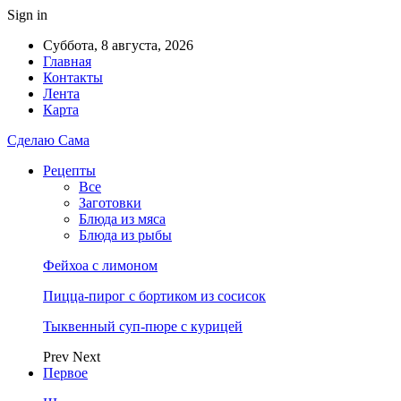
Sign in
Суббота, 8 августа, 2026
Главная
Контакты
Лента
Карта
Сделаю Сама
Рецепты
Все
Заготовки
Блюда из мяса
Блюда из рыбы
Фейхоа с лимоном
Пицца-пирог с бортиком из сосисок
Тыквенный суп-пюре с курицей
Prev
Next
Первое