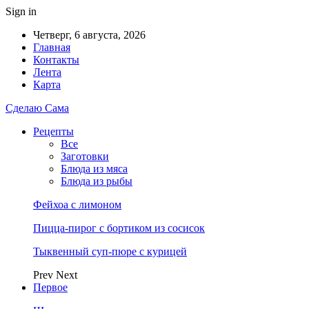
Sign in
Четверг, 6 августа, 2026
Главная
Контакты
Лента
Карта
Сделаю Сама
Рецепты
Все
Заготовки
Блюда из мяса
Блюда из рыбы
Фейхоа с лимоном
Пицца-пирог с бортиком из сосисок
Тыквенный суп-пюре с курицей
Prev
Next
Первое