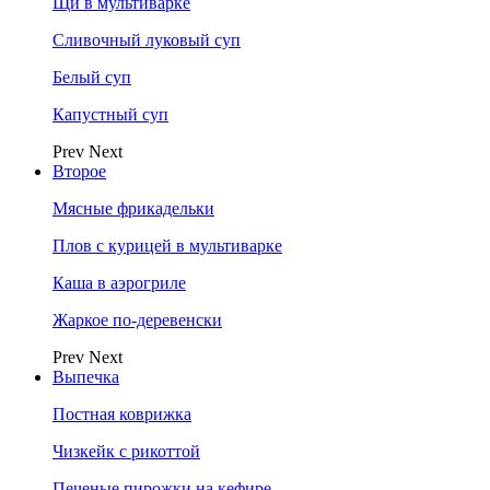
Щи в мультиварке
Сливочный луковый суп
Белый суп
Капустный суп
Prev
Next
Второе
Мясные фрикадельки
Плов с курицей в мультиварке
Каша в аэрогриле
Жаркое по-деревенски
Prev
Next
Выпечка
Постная коврижка
Чизкейк с рикоттой
Печеные пирожки на кефире