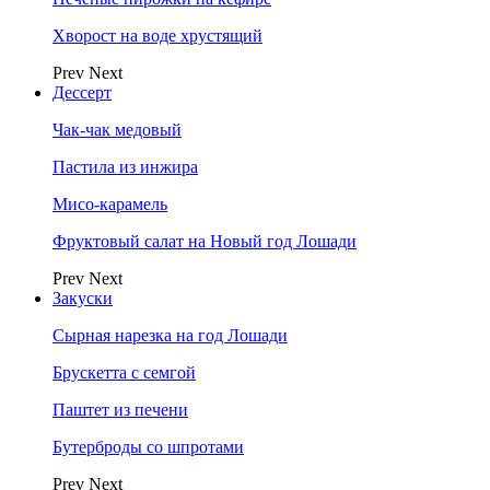
Хворост на воде хрустящий
Prev
Next
Дессерт
Чак-чак медовый
Пастила из инжира
Мисо-карамель
Фруктовый салат на Новый год Лошади
Prev
Next
Закуски
Сырная нарезка на год Лошади
Брускетта с семгой
Паштет из печени
Бутерброды со шпротами
Prev
Next