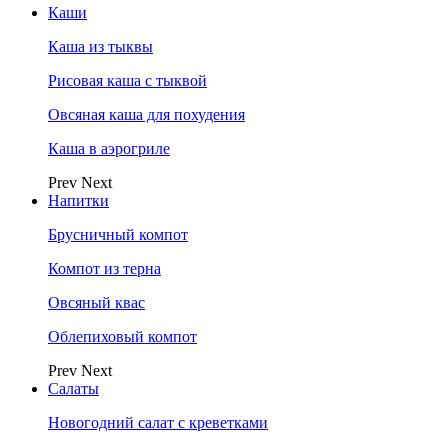
Каши
Каша из тыквы
Рисовая каша с тыквой
Овсяная каша для похудения
Каша в аэрогриле
Prev
Next
Напитки
Брусничный компот
Компот из терна
Овсяный квас
Облепиховый компот
Prev
Next
Салаты
Новогодний салат с креветками