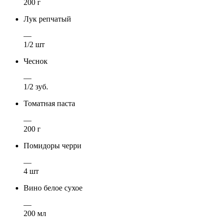
200 г
Лук репчатый
—
1/2 шт
Чеснок
—
1/2 зуб.
Томатная паста
—
200 г
Помидоры черри
—
4 шт
Вино белое сухое
—
200 мл