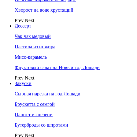
Хворост на воде хрустящий
Prev
Next
Дессерт
Чак-чак медовый
Пастила из инжира
Мисо-карамель
Фруктовый салат на Новый год Лошади
Prev
Next
Закуски
Сырная нарезка на год Лошади
Брускетта с семгой
Паштет из печени
Бутерброды со шпротами
Prev
Next