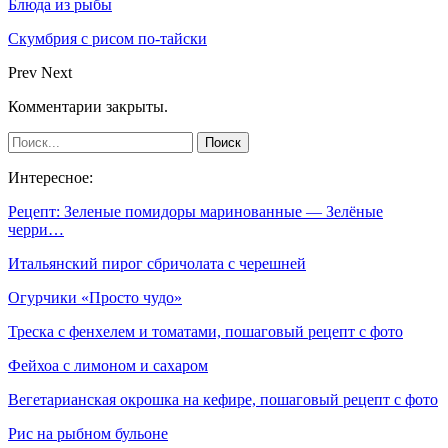
Блюда из рыбы
Скумбрия с рисом по-тайски
Prev
Next
Комментарии закрыты.
Интересное:
Рецепт: Зеленые помидоры маринованные — Зелёные
черри…
Итальянский пирог сбричолата с черешней
Огурчики «Просто чудо»
Треска с фенхелем и томатами, пошаговый рецепт с фото
Фейхоа с лимоном и сахаром
Вегетарианская окрошка на кефире, пошаговый рецепт с фото
Рис на рыбном бульоне