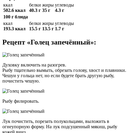
ккал
белки
жиры
углеводы
502.6 ккал
40.3 г
35 г
4.3 г
100 г блюда
ккал
белки
жиры
углеводы
193.3 ккал
15.5 г
13.5 г
1.7 г
Рецепт «Голец запечённый»:
Духовку включить на разогрев.
Рыбу тщательно вымыть, обрезать голову, хвост и плавники.
Чешуи у гольца нет, но если будете брать другую рыбу,
почистить чешую.
Рыбу филировать.
Лук почистить, порезать полукольцами, выложить в
огнеупорную форму. На лук подсушенный мякиш, рыбу
кожей вниз.