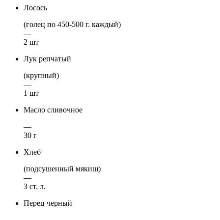
Лосось
(голец по 450-500 г. каждый)
—
2 шт
Лук репчатый
(крупный)
—
1 шт
Масло сливочное
—
30 г
Хлеб
(подсушенный мякиш)
—
3 ст. л.
Перец черный
—