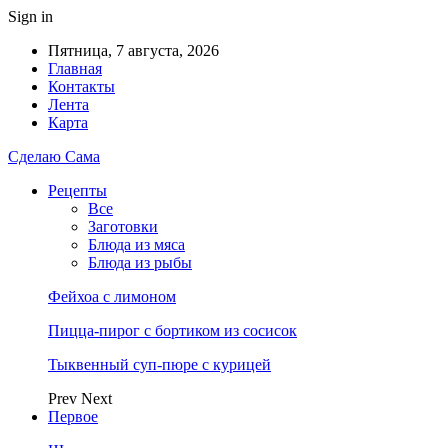
Sign in
Пятница, 7 августа, 2026
Главная
Контакты
Лента
Карта
Сделаю Сама
Рецепты
Все
Заготовки
Блюда из мяса
Блюда из рыбы
Фейхоа с лимоном
Пицца-пирог с бортиком из сосисок
Тыквенный суп-пюре с курицей
Prev
Next
Первое