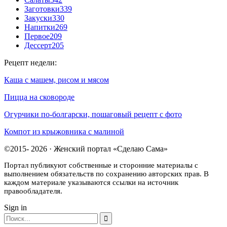
Заготовки
339
Закуски
330
Напитки
269
Первое
209
Дессерт
205
Рецепт недели:
Каша с машем, рисом и мясом
Пицца на сковороде
Огурчики по-болгарски, пошаговый рецепт с фото
Компот из крыжовника с малиной
©2015- 2026 · Женский портал «Сделаю Сама»
Портал публикуют собственные и сторонние материалы с
выполнением обязательств по сохранению авторских прав. В
каждом материале указываются ссылки на источник
правообладателя.
Sign in