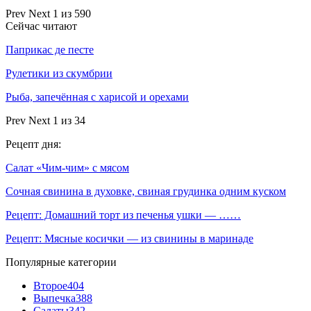
Prev
Next
1 из 590
Сейчас читают
Паприкас де песте
Рулетики из скумбрии
Рыба, запечённая с харисой и орехами
Prev
Next
1 из 34
Рецепт дня:
Салат «Чим-чим» с мясом
Сочная свинина в духовке, свиная грудинка одним куском
Рецепт: Домашний торт из печенья ушки — ……
Рецепт: Мясные косички — из свинины в маринаде
Популярные категории
Второе
404
Выпечка
388
Салаты
342