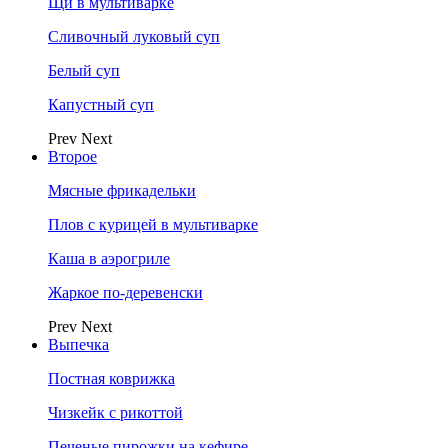
Щи в мультиварке
Сливочный луковый суп
Белый суп
Капустный суп
Prev
Next
Второе
Мясные фрикадельки
Плов с курицей в мультиварке
Каша в аэрогриле
Жаркое по-деревенски
Prev
Next
Выпечка
Постная коврижка
Чизкейк с рикоттой
Печеные пирожки на кефире