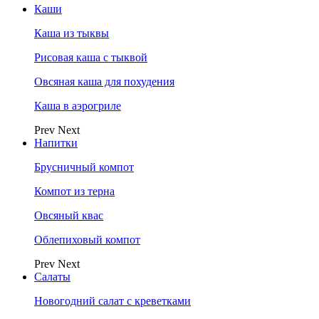
Каши
Каша из тыквы
Рисовая каша с тыквой
Овсяная каша для похудения
Каша в аэрогриле
Prev
Next
Напитки
Брусничный компот
Компот из терна
Овсяный квас
Облепиховый компот
Prev
Next
Салаты
Новогодний салат с креветками