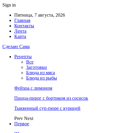
Sign in
Пятница, 7 августа, 2026
Главная
Контакты
Лента
Карта
Сделаю Сама
Рецепты
Все
Заготовки
Блюда из мяса
Блюда из рыбы
Фейхоа с лимоном
Пицца-пирог с бортиком из сосисок
Тыквенный суп-пюре с курицей
Prev
Next
Первое