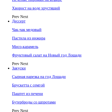
Хворост на воде хрустящий
Prev
Next
Дессерт
Чак-чак медовый
Пастила из инжира
Мисо-карамель
Фруктовый салат на Новый год Лошади
Prev
Next
Закуски
Сырная нарезка на год Лошади
Брускетта с семгой
Паштет из печени
Бутерброды со шпротами
Prev
Next