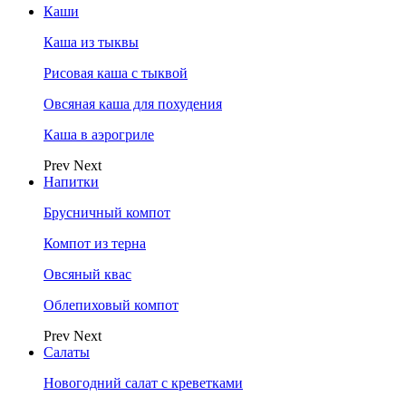
Каши
Каша из тыквы
Рисовая каша с тыквой
Овсяная каша для похудения
Каша в аэрогриле
Prev
Next
Напитки
Брусничный компот
Компот из терна
Овсяный квас
Облепиховый компот
Prev
Next
Салаты
Новогодний салат с креветками