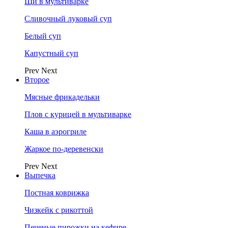
Щи в мультиварке
Сливочный луковый суп
Белый суп
Капустный суп
Prev
Next
Второе
Мясные фрикадельки
Плов с курицей в мультиварке
Каша в аэрогриле
Жаркое по-деревенски
Prev
Next
Выпечка
Постная коврижка
Чизкейк с рикоттой
Печеные пирожки на кефире