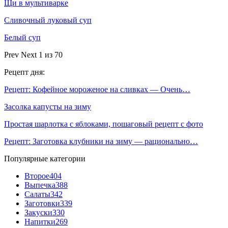
Щи в мультиварке
Сливочный луковый суп
Белый суп
Prev
Next
1 из 70
Рецепт дня:
Рецепт: Кофейное мороженое на сливках — Очень…
Засолка капусты на зиму
Простая шарлотка с яблоками, пошаговый рецепт с фото
Рецепт: Заготовка клубники на зиму — рационально…
Популярные категории
Второе
404
Выпечка
388
Салаты
342
Заготовки
339
Закуски
330
Напитки
269