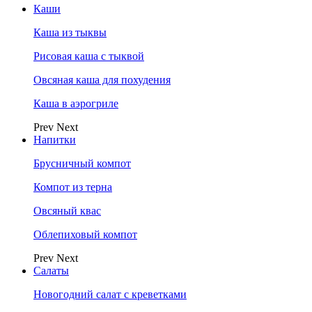
Каши
Каша из тыквы
Рисовая каша с тыквой
Овсяная каша для похудения
Каша в аэрогриле
Prev
Next
Напитки
Брусничный компот
Компот из терна
Овсяный квас
Облепиховый компот
Prev
Next
Салаты
Новогодний салат с креветками