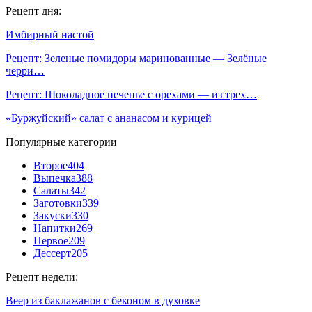
Рецепт дня:
Имбирный настой
Рецепт: Зеленые помидоры маринованные — Зелёные
черри…
Рецепт: Шоколадное печенье с орехами — из трех…
«Буржуйский» салат с ананасом и курицей
Популярные категории
Второе
404
Выпечка
388
Салаты
342
Заготовки
339
Закуски
330
Напитки
269
Первое
209
Дессерт
205
Рецепт недели:
Веер из баклажанов с беконом в духовке