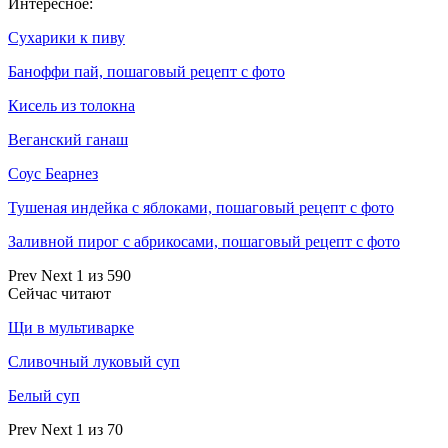
Интересное:
Сухарики к пиву
Баноффи пай, пошаговый рецепт с фото
Кисель из толокна
Веганский ганаш
Соус Беарнез
Тушеная индейка с яблоками, пошаговый рецепт с фото
Заливной пирог с абрикосами, пошаговый рецепт с фото
Prev
Next
1 из 590
Сейчас читают
Щи в мультиварке
Сливочный луковый суп
Белый суп
Prev
Next
1 из 70