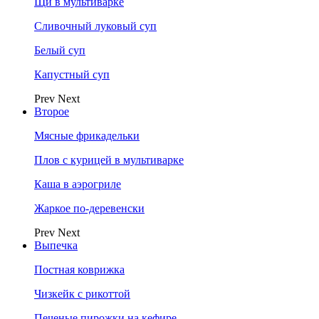
Щи в мультиварке
Сливочный луковый суп
Белый суп
Капустный суп
Prev
Next
Второе
Мясные фрикадельки
Плов с курицей в мультиварке
Каша в аэрогриле
Жаркое по-деревенски
Prev
Next
Выпечка
Постная коврижка
Чизкейк с рикоттой
Печеные пирожки на кефире