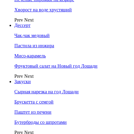
Хворост на воде хрустящий
Prev
Next
Дессерт
Чак-чак медовый
Пастила из инжира
Мисо-карамель
Фруктовый салат на Новый год Лошади
Prev
Next
Закуски
Сырная нарезка на год Лошади
Брускетта с семгой
Паштет из печени
Бутерброды со шпротами
Prev
Next