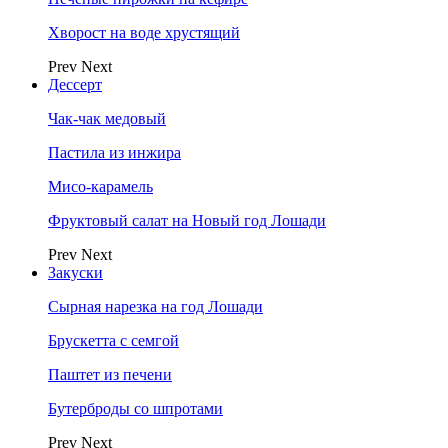
Хворост на воде хрустящий
Prev
Next
Дессерт
Чак-чак медовый
Пастила из инжира
Мисо-карамель
Фруктовый салат на Новый год Лошади
Prev
Next
Закуски
Сырная нарезка на год Лошади
Брускетта с семгой
Паштет из печени
Бутерброды со шпротами
Prev
Next