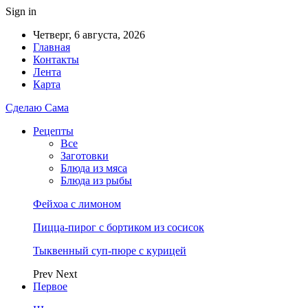
Sign in
Четверг, 6 августа, 2026
Главная
Контакты
Лента
Карта
Сделаю Сама
Рецепты
Все
Заготовки
Блюда из мяса
Блюда из рыбы
Фейхоа с лимоном
Пицца-пирог с бортиком из сосисок
Тыквенный суп-пюре с курицей
Prev
Next
Первое