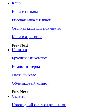
Каши
Каша из тыквы
Рисовая каша с тыквой
Овсяная каша для похудения
Каша в аэрогриле
Prev
Next
Напитки
Брусничный компот
Компот из терна
Овсяный квас
Облепиховый компот
Prev
Next
Салаты
Новогодний салат с креветками