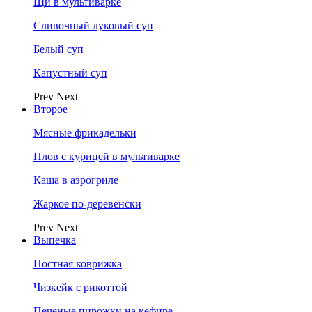
Щи в мультиварке
Сливочный луковый суп
Белый суп
Капустный суп
Prev
Next
Второе
Мясные фрикадельки
Плов с курицей в мультиварке
Каша в аэрогриле
Жаркое по-деревенски
Prev
Next
Выпечка
Постная коврижка
Чизкейк с рикоттой
Печеные пирожки на кефире