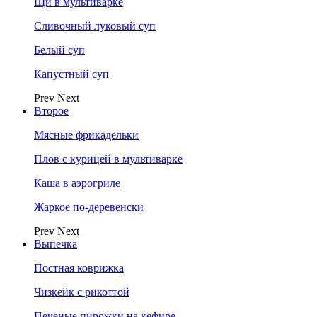
Щи в мультиварке
Сливочный луковый суп
Белый суп
Капустный суп
Prev
Next
Второе
Мясные фрикадельки
Плов с курицей в мультиварке
Каша в аэрогриле
Жаркое по-деревенски
Prev
Next
Выпечка
Постная коврижка
Чизкейк с рикоттой
Печеные пирожки на кефире