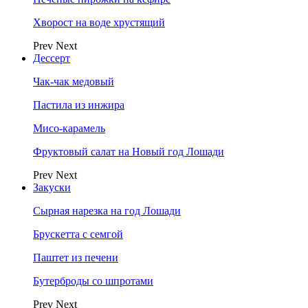
Хворост на воде хрустящий
Prev
Next
Дессерт
Чак-чак медовый
Пастила из инжира
Мисо-карамель
Фруктовый салат на Новый год Лошади
Prev
Next
Закуски
Сырная нарезка на год Лошади
Брускетта с семгой
Паштет из печени
Бутерброды со шпротами
Prev
Next