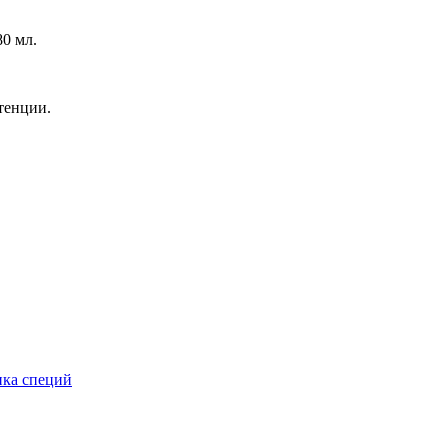
80 мл.
тенции.
ика специй