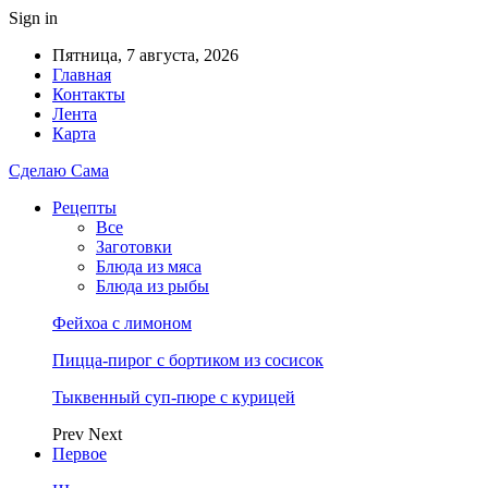
Sign in
Пятница, 7 августа, 2026
Главная
Контакты
Лента
Карта
Сделаю Сама
Рецепты
Все
Заготовки
Блюда из мяса
Блюда из рыбы
Фейхоа с лимоном
Пицца-пирог с бортиком из сосисок
Тыквенный суп-пюре с курицей
Prev
Next
Первое