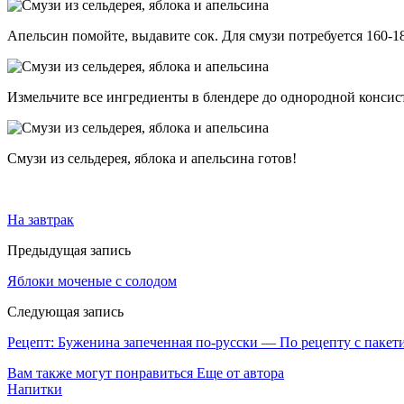
Апельсин помойте, выдавите сок. Для смузи потребуется 160-1
Измельчите все ингредиенты в блендере до однородной консис
Смузи из сельдерея, яблока и апельсина готов!
На завтрак
Предыдущая запись
Яблоки моченые с солодом
Следующая запись
Рецепт: Буженина запеченная по-русски — По рецепту с пакет
Вам также могут понравиться
Еще от автора
Напитки