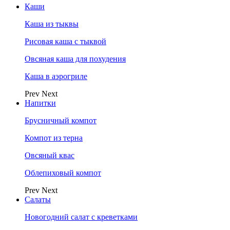
Каши
Каша из тыквы
Рисовая каша с тыквой
Овсяная каша для похудения
Каша в аэрогриле
Prev
Next
Напитки
Брусничный компот
Компот из терна
Овсяный квас
Облепиховый компот
Prev
Next
Салаты
Новогодний салат с креветками