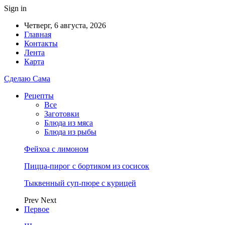
Sign in
Четверг, 6 августа, 2026
Главная
Контакты
Лента
Карта
Сделаю Сама
Рецепты
Все
Заготовки
Блюда из мяса
Блюда из рыбы
Фейхоа с лимоном
Пицца-пирог с бортиком из сосисок
Тыквенный суп-пюре с курицей
Prev
Next
Первое