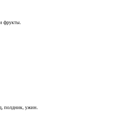
и фрукты.
д, полдник, ужин.