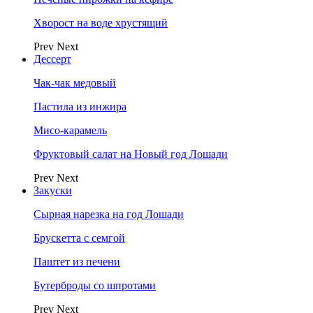
Хворост на воде хрустящий
Prev
Next
Дессерт
Чак-чак медовый
Пастила из инжира
Мисо-карамель
Фруктовый салат на Новый год Лошади
Prev
Next
Закуски
Сырная нарезка на год Лошади
Брускетта с семгой
Паштет из печени
Бутерброды со шпротами
Prev
Next