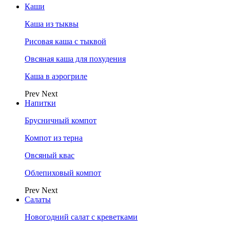
Каши
Каша из тыквы
Рисовая каша с тыквой
Овсяная каша для похудения
Каша в аэрогриле
Prev
Next
Напитки
Брусничный компот
Компот из терна
Овсяный квас
Облепиховый компот
Prev
Next
Салаты
Новогодний салат с креветками