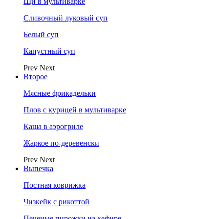
Щи в мультиварке
Сливочный луковый суп
Белый суп
Капустный суп
Prev
Next
Второе
Мясные фрикадельки
Плов с курицей в мультиварке
Каша в аэрогриле
Жаркое по-деревенски
Prev
Next
Выпечка
Постная коврижка
Чизкейк с рикоттой
Печеные пирожки на кефире