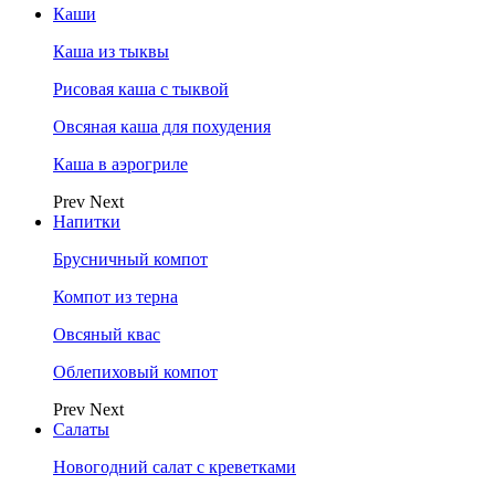
Каши
Каша из тыквы
Рисовая каша с тыквой
Овсяная каша для похудения
Каша в аэрогриле
Prev
Next
Напитки
Брусничный компот
Компот из терна
Овсяный квас
Облепиховый компот
Prev
Next
Салаты
Новогодний салат с креветками