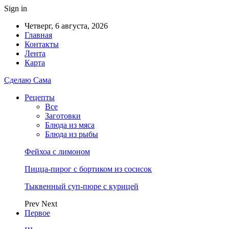
Sign in
Четверг, 6 августа, 2026
Главная
Контакты
Лента
Карта
Сделаю Сама
Рецепты
Все
Заготовки
Блюда из мяса
Блюда из рыбы
Фейхоа с лимоном
Пицца-пирог с бортиком из сосисок
Тыквенный суп-пюре с курицей
Prev
Next
Первое