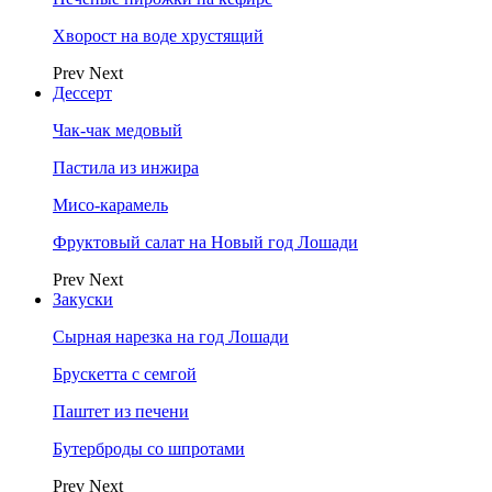
Хворост на воде хрустящий
Prev
Next
Дессерт
Чак-чак медовый
Пастила из инжира
Мисо-карамель
Фруктовый салат на Новый год Лошади
Prev
Next
Закуски
Сырная нарезка на год Лошади
Брускетта с семгой
Паштет из печени
Бутерброды со шпротами
Prev
Next