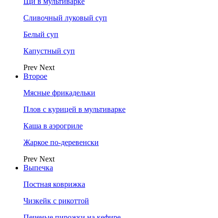
Щи в мультиварке
Сливочный луковый суп
Белый суп
Капустный суп
Prev
Next
Второе
Мясные фрикадельки
Плов с курицей в мультиварке
Каша в аэрогриле
Жаркое по-деревенски
Prev
Next
Выпечка
Постная коврижка
Чизкейк с рикоттой
Печеные пирожки на кефире