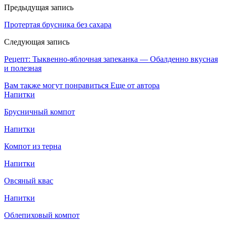
Предыдущая запись
Протертая брусника без сахара
Следующая запись
Рецепт: Тыквенно-яблочная запеканка — Обалденно вкусная
и полезная
Вам также могут понравиться
Еще от автора
Напитки
Брусничный компот
Напитки
Компот из терна
Напитки
Овсяный квас
Напитки
Облепиховый компот