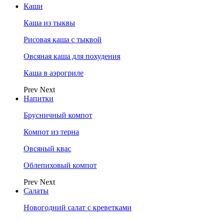
Каши
Каша из тыквы
Рисовая каша с тыквой
Овсяная каша для похудения
Каша в аэрогриле
Prev
Next
Напитки
Брусничный компот
Компот из терна
Овсяный квас
Облепиховый компот
Prev
Next
Салаты
Новогодний салат с креветками