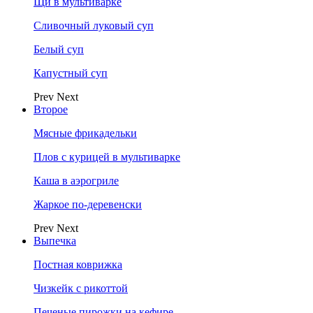
Щи в мультиварке
Сливочный луковый суп
Белый суп
Капустный суп
Prev
Next
Второе
Мясные фрикадельки
Плов с курицей в мультиварке
Каша в аэрогриле
Жаркое по-деревенски
Prev
Next
Выпечка
Постная коврижка
Чизкейк с рикоттой
Печеные пирожки на кефире