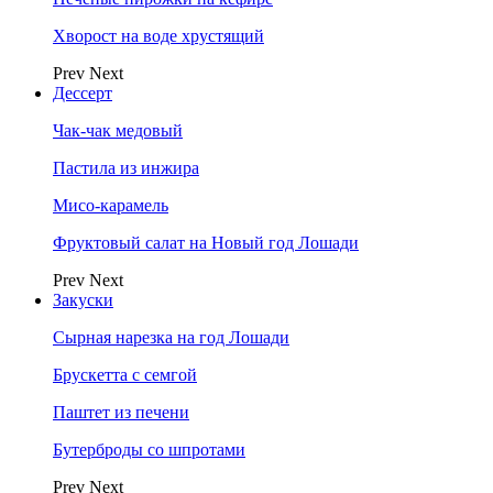
Хворост на воде хрустящий
Prev
Next
Дессерт
Чак-чак медовый
Пастила из инжира
Мисо-карамель
Фруктовый салат на Новый год Лошади
Prev
Next
Закуски
Сырная нарезка на год Лошади
Брускетта с семгой
Паштет из печени
Бутерброды со шпротами
Prev
Next