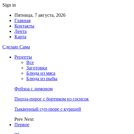
Sign in
Пятница, 7 августа, 2026
Главная
Контакты
Лента
Карта
Сделаю Сама
Рецепты
Все
Заготовки
Блюда из мяса
Блюда из рыбы
Фейхоа с лимоном
Пицца-пирог с бортиком из сосисок
Тыквенный суп-пюре с курицей
Prev
Next
Первое