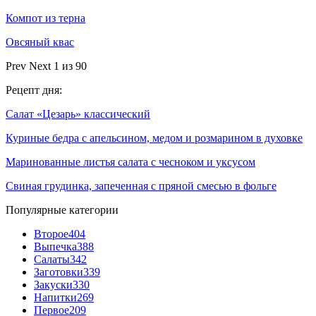
Компот из терна
Овсяный квас
Prev
Next
1 из 90
Рецепт дня:
Салат «Цезарь» классический
Куриные бедра с апельсином, медом и розмарином в духовке
Маринованные листья салата с чесноком и уксусом
Cвиная грудинка, запеченная с пряной смесью в фольге
Популярные категории
Второе
404
Выпечка
388
Салаты
342
Заготовки
339
Закуски
330
Напитки
269
Первое
209