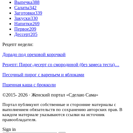
Выпечка
388
Салаты
342
Заготовки
339
Закуски
330
Напитки
269
Первое
209
Дессерт
205
Рецепт недели:
Дорадо под ореховой корочкой
Рецепт: Пирог-десерт со смородиной (без замеса теста)…
Песочный пирог с вареньем и яблоками
Пшенная каша с брокколи
©2015- 2026 · Женский портал «Сделаю Сама»
Портал публикуют собственные и сторонние материалы с
выполнением обязательств по сохранению авторских прав. В
каждом материале указываются ссылки на источник
правообладателя.
Sign in