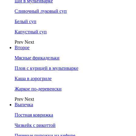
Щи в мультиварке
Сливочный луковый суп
Белый суп
Капустный суп
Prev
Next
Второе
Мясные фрикадельки
Плов с курицей в мультиварке
Каша в аэрогриле
Жаркое по-деревенски
Prev
Next
Выпечка
Постная коврижка
Чизкейк с рикоттой
Печеные пирожки на кефире