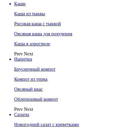
Каши
Каша из тыквы
Рисовая каша с тыквой
Овсяная каша для похудения
Каша в аэрогриле
Prev
Next
Напитки
Брусничный компот
Компот из терна
Овсяный квас
Облепиховый компот
Prev
Next
Салаты
Новогодний салат с креветками