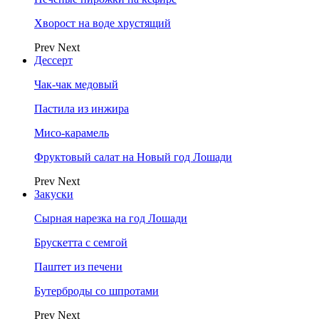
Хворост на воде хрустящий
Prev
Next
Дессерт
Чак-чак медовый
Пастила из инжира
Мисо-карамель
Фруктовый салат на Новый год Лошади
Prev
Next
Закуски
Сырная нарезка на год Лошади
Брускетта с семгой
Паштет из печени
Бутерброды со шпротами
Prev
Next