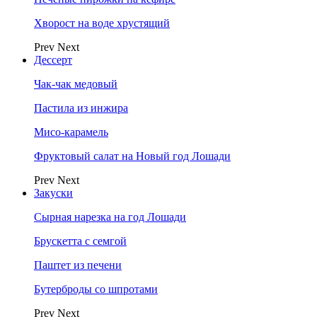
Хворост на воде хрустящий
Prev
Next
Дессерт
Чак-чак медовый
Пастила из инжира
Мисо-карамель
Фруктовый салат на Новый год Лошади
Prev
Next
Закуски
Сырная нарезка на год Лошади
Брускетта с семгой
Паштет из печени
Бутерброды со шпротами
Prev
Next