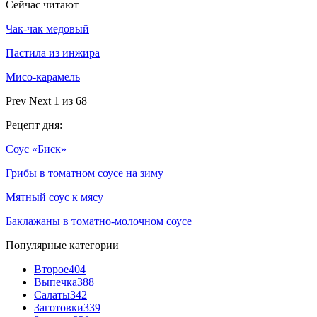
Сейчас читают
Чак-чак медовый
Пастила из инжира
Мисо-карамель
Prev
Next
1 из 68
Рецепт дня:
Cоус «Биск»
Грибы в томатном соусе на зиму
Мятный соус к мясу
Баклажаны в томатно-молочном соусе
Популярные категории
Второе
404
Выпечка
388
Салаты
342
Заготовки
339