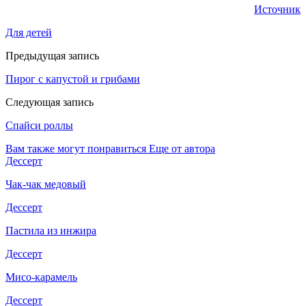
Источник
Для детей
Предыдущая запись
Пирог с капустой и грибами
Следующая запись
Спайси роллы
Вам также могут понравиться
Еще от автора
Дессерт
Чак-чак медовый
Дессерт
Пастила из инжира
Дессерт
Мисо-карамель
Дессерт