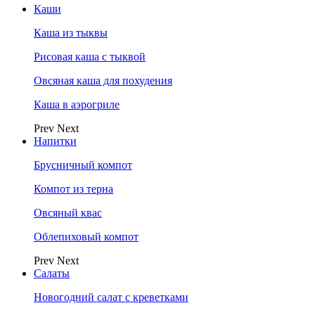
Каши
Каша из тыквы
Рисовая каша с тыквой
Овсяная каша для похудения
Каша в аэрогриле
Prev
Next
Напитки
Брусничный компот
Компот из терна
Овсяный квас
Облепиховый компот
Prev
Next
Салаты
Новогодний салат с креветками