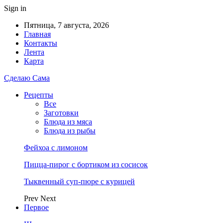
Sign in
Пятница, 7 августа, 2026
Главная
Контакты
Лента
Карта
Сделаю Сама
Рецепты
Все
Заготовки
Блюда из мяса
Блюда из рыбы
Фейхоа с лимоном
Пицца-пирог с бортиком из сосисок
Тыквенный суп-пюре с курицей
Prev
Next
Первое