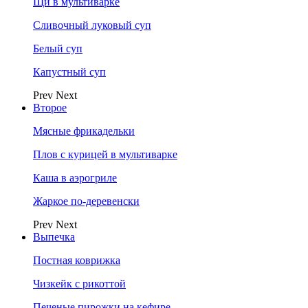
Щи в мультиварке
Сливочный луковый суп
Белый суп
Капустный суп
Prev
Next
Второе
Мясные фрикадельки
Плов с курицей в мультиварке
Каша в аэрогриле
Жаркое по-деревенски
Prev
Next
Выпечка
Постная коврижка
Чизкейк с рикоттой
Печеные пирожки на кефире