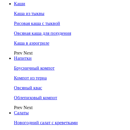
Каши
Каша из тыквы
Рисовая каша с тыквой
Овсяная каша для похудения
Каша в аэрогриле
Prev
Next
Напитки
Брусничный компот
Компот из терна
Овсяный квас
Облепиховый компот
Prev
Next
Салаты
Новогодний салат с креветками