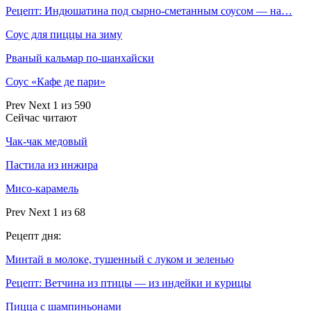
Рецепт: Индюшатина под сырно-сметанным соусом — на…
Соус для пиццы на зиму
Рваный кальмар по-шанхайски
Соус «Кафе де пари»
Prev
Next
1 из 590
Сейчас читают
Чак-чак медовый
Пастила из инжира
Мисо-карамель
Prev
Next
1 из 68
Рецепт дня:
Минтай в молоке, тушенный с луком и зеленью
Рецепт: Ветчина из птицы — из индейки и курицы
Пицца с шампиньонами