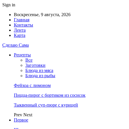
Sign in
Воскресенье, 9 августа, 2026
Главная
Контакты
Лента
Карта
Сделаю Сама
Рецепты
Все
Заготовки
Блюда из мяса
Блюда из рыбы
Фейхоа с лимоном
Пицца-пирог с бортиком из сосисок
Тыквенный суп-пюре с курицей
Prev
Next
Первое