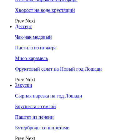
Хворост на воде хрустящий
Prev
Next
Дессерт
Чак-чак медовый
Пастила из инжира
Мисо-карамель
Фруктовый салат на Новый год Лошади
Prev
Next
Закуски
Сырная нарезка на год Лошади
Брускетта с семгой
Паштет из печени
Бутерброды со шпротами
Prev
Next