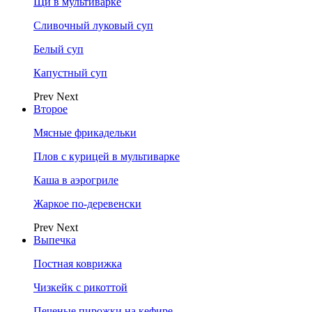
Щи в мультиварке
Сливочный луковый суп
Белый суп
Капустный суп
Prev
Next
Второе
Мясные фрикадельки
Плов с курицей в мультиварке
Каша в аэрогриле
Жаркое по-деревенски
Prev
Next
Выпечка
Постная коврижка
Чизкейк с рикоттой
Печеные пирожки на кефире