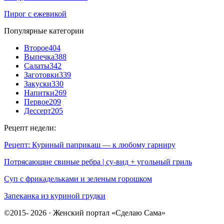
Пирог с ежевикой
Популярные категории
Второе
404
Выпечка
388
Салаты
342
Заготовки
339
Закуски
330
Напитки
269
Первое
209
Дессерт
205
Рецепт недели:
Рецепт: Куриный паприкаш — к любому гарниру
Потрясающие свиные ребра | су-вид + угольный гриль
Суп с фрикадельками и зеленым горошком
Запеканка из куриной грудки
©2015- 2026 · Женский портал «Сделаю Сама»