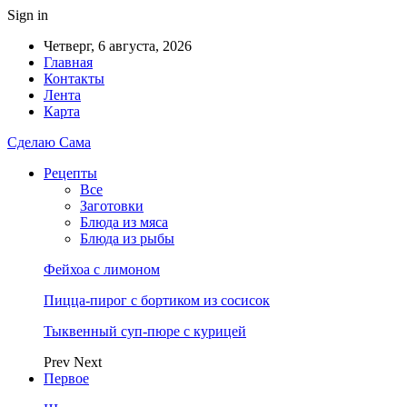
Sign in
Четверг, 6 августа, 2026
Главная
Контакты
Лента
Карта
Сделаю Сама
Рецепты
Все
Заготовки
Блюда из мяса
Блюда из рыбы
Фейхоа с лимоном
Пицца-пирог с бортиком из сосисок
Тыквенный суп-пюре с курицей
Prev
Next
Первое