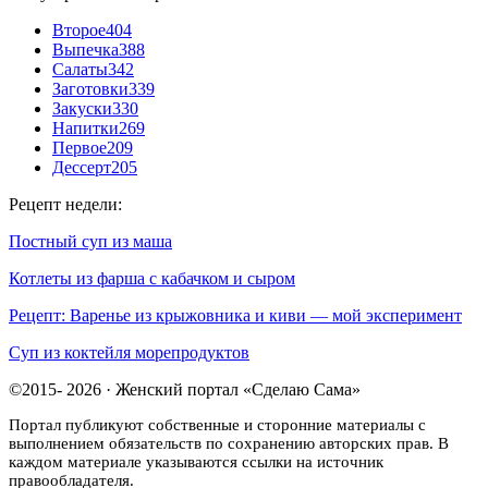
Второе
404
Выпечка
388
Салаты
342
Заготовки
339
Закуски
330
Напитки
269
Первое
209
Дессерт
205
Рецепт недели:
Постный суп из маша
Котлеты из фарша с кабачком и сыром
Рецепт: Варенье из крыжовника и киви — мой эксперимент
Суп из коктейля морепродуктов
©2015- 2026 · Женский портал «Сделаю Сама»
Портал публикуют собственные и сторонние материалы с
выполнением обязательств по сохранению авторских прав. В
каждом материале указываются ссылки на источник
правообладателя.