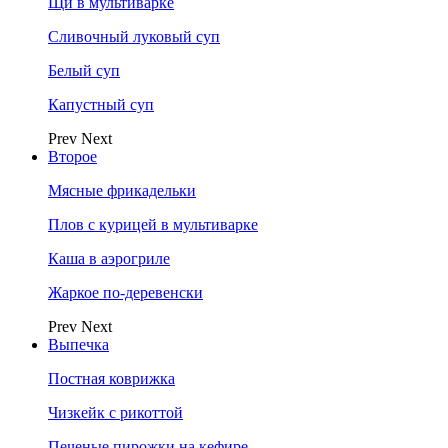
Щи в мультиварке
Сливочный луковый суп
Белый суп
Капустный суп
Prev
Next
Второе
Мясные фрикадельки
Плов с курицей в мультиварке
Каша в аэрогриле
Жаркое по-деревенски
Prev
Next
Выпечка
Постная коврижка
Чизкейк с рикоттой
Печеные пирожки на кефире