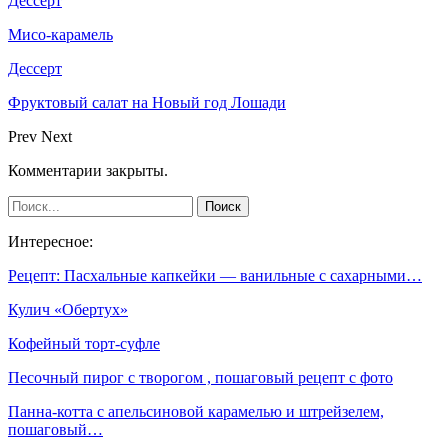
Дессерт
Мисо-карамель
Дессерт
Фруктовый салат на Новый год Лошади
Prev
Next
Комментарии закрыты.
Интересное:
Рецепт: Пасхальные капкейки — ванильные с сахарными…
Кулич «Обертух»
Кофейный торт-суфле
Песочный пирог с творогом , пошаговый рецепт с фото
Панна-котта с апельсиновой карамелью и штрейзелем,
пошаговый…