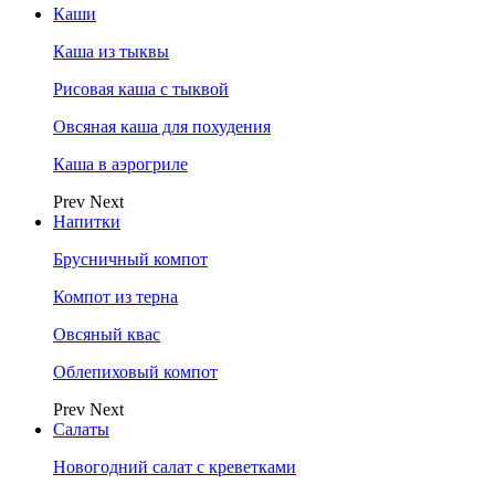
Каши
Каша из тыквы
Рисовая каша с тыквой
Овсяная каша для похудения
Каша в аэрогриле
Prev
Next
Напитки
Брусничный компот
Компот из терна
Овсяный квас
Облепиховый компот
Prev
Next
Салаты
Новогодний салат с креветками