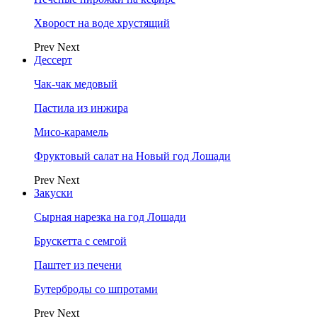
Хворост на воде хрустящий
Prev
Next
Дессерт
Чак-чак медовый
Пастила из инжира
Мисо-карамель
Фруктовый салат на Новый год Лошади
Prev
Next
Закуски
Сырная нарезка на год Лошади
Брускетта с семгой
Паштет из печени
Бутерброды со шпротами
Prev
Next